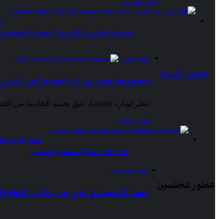
أكمل القراءة »
ع
جديدة تحتفي بالكاريزما الرجولية المعاصرة
عطور للنساء
عطور للنساء
مجموعة عطر لويارد Loyard من لافيرن
عطر لويارد Loyard، عبق يجسد الجاذبية من اللحظة الأولى. في عالم تتشابه فيه الروائح ويصل التنافس ذروته، تعيد مجموعة عطر…
أكمل القراءة »
Espere – حكاية حضور لا تنسى
عطور للجنسين
عطور للجنسين
عطر كارجو دي نوي من برادا – Cargo De Nuit