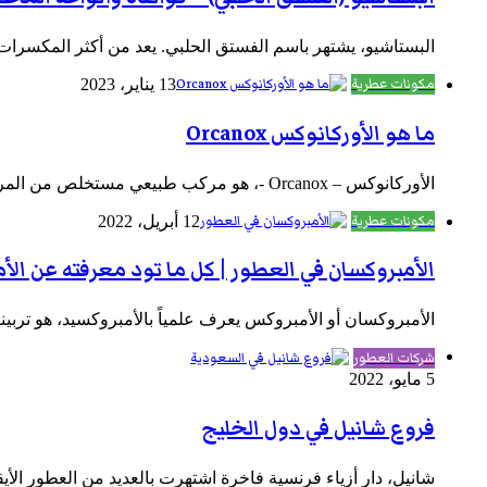
البستاشيو، يشتهر باسم الفستق الحلبي. يعد من أكثر المكسرا
مكونات عطرية
13 يناير، 2023
ما هو الأوركانوكس Orcanox
الأوركانوكس – Orcanox -، هو مركب طبيعي مستخلص من المريمية. يتم تصنيع مركب Orcanox بواسطة عملية تقانة حيوية من sclareol. يتسم هذا…
مكونات عطرية
12 أبريل، 2022
الأمبروكسان في العطور | كل ما تود معرفته عن الأ
الأمبروكسان أو الأمبروكس يعرف علمياً بالأمبروكسيد، هو تربينو
شركات العطور
5 مايو، 2022
فروع شانيل في دول الخليج
شانيل، دار أزياء فرنسية فاخرة اشتهرت بالعديد من العطور الأي