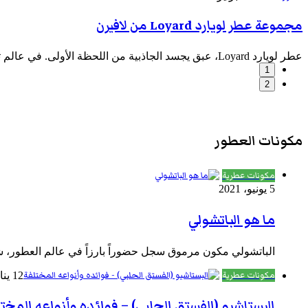
مجموعة عطر لويارد Loyard من لافيرن
عطر لويارد Loyard، عبق يجسد الجاذبية من اللحظة الأولى. في عالم تتشابه فيه الروائح ويصل التنافس ذروته، تعيد مجموعة عطر لويارد تعريف…
1
2
مكونات العطور
مكونات عطرية
5 يونيو، 2021
ما هو الباتشولي
الباتشولي مكون مرموق سجل حضوراً بارزاً في عالم العطور، 
مكونات عطرية
12 يناير، 2023
البستاشيو (الفستق الحلبي) – فوائده وأنواعه المخت