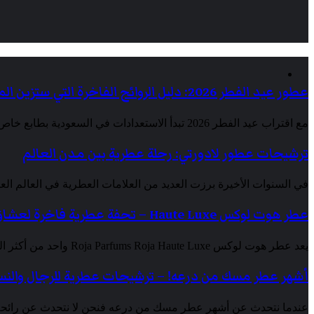
عطور عيد الفطر 2026: دليل الروائح الفاخرة التي ستزين المجالس السعودية
مع اقتراب عيد الفطر 2026 تبدأ الاستعدادات في السعودية بطابع خاص يجمع بين الأناقة والكرم…
ترشيحات عطور لادورتي: رحلة عطرية بين مدن العالم
في السنوات الأخيرة برزت العديد من العلامات العطرية في العالم الع
عطر هوت لوكس Haute Luxe – تحفة عطرية فاخرة لعشاق العطور النيش
يعد عطر هوت لوكس Roja Parfums Roja Haute Luxe واحد من أكثر العطور فخامة وتميز…
أشهر عطر مسك من درعه! – ترشيحات عطرية للرجال والنس
عندما نتحدث عن أشهر عطر مسك من درعه فنحن لا نتحدث عن رائح