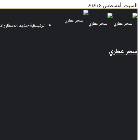
السبت, أغسطس 8 2026
الرئيسية
جديد العطور
عط
سحر عطري