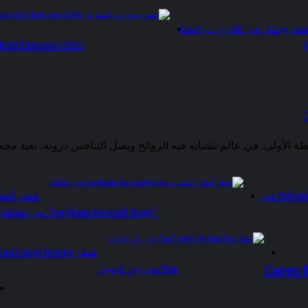
طر جنتل من لافيرن … رائحة
 Red Extreme 2025
عطر فيلورا Veloura من
عطر أنغا
“Angham Second Song” من لطافة
عطر an’t stop loving
You من باي كيليان