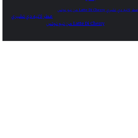
عطر لاتيه دي تشيري
Latte Di Cherry من نيو نوتس