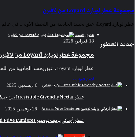
مجموعة عطر لويارد Loyard من لافيرن
عطر لويارد Loyard، عبق يجسد الجاذبية من اللحظة الأولى. في عالم تتشابه فيه الروائح ويصل…
عطور للنساء
18 فبراير، 2026
جديد العطور
مجموعة عطر لويارد Loyard من لافيرن
عطر لويارد Loyard، عبق يجسد الجاذبية من اللحظة الأولى. في عالم تتشابه فيه الروائح ويصل التنافس ذروته، تعيد مجموعة عطر…
أكمل القراءة »
6 ديسمبر، 2025
عطر Irresistible Givenchy Nectar من جيفنشي
26 نوفمبر، 2025
عطر أرماني بريف لوميير Armani Prive Lumieres