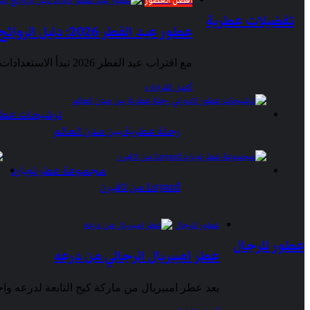
أفضل العطور
تفضيلات عطرية
عطور عيد الفطر 2026: دليل الروائح الفاخرة التي ستزين المجالس السعودية
مع اقتراب عيد الفطر 2026 تبدأ الاستعدادات في السعودية بطابع خاص يجمع بين الأناقة والكرم والاحتفاء بالضيوف. فمنذ القدم ارتبطت…
أكمل القراءة »
ترشيحات عطور
رحلة عطرية بين مدن العالم
مجموعة عطر لويارد
Loyard من لافيرن
عطور للرجال
عطور للرجال
عطر امبيريال الرجالي من درعه
يعد عطر امبيريال من ماركة كيج التابعة لدرعه وا