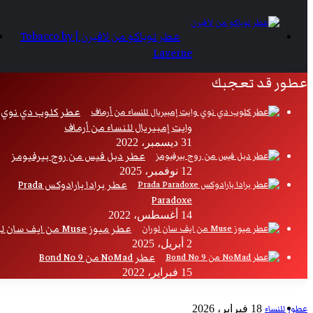
عطر توباكو من لافيرن | Tobacco by
Laverne
عطور قد تعجبك
عطر كلوب دي نوي
وايت إمبيريال للنساء من أرماف
31 ديسمبر، 2022
عطر دبل فيس من روج بيرفيومز
12 نوفمبر، 2025
عطر برادا بارادوكس Prada
Paradoxe
14 أغسطس، 2022
عطر ميوز Muse من ايف سان لوران
2 أبريل، 2025
عطر NoMad من Bond No 9
15 فبراير، 2022
عطور للنساء
18 فبراير، 2026