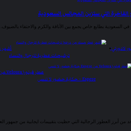
 لادورتي:
أشهر 
ترشيحات عطرية للرجال والنساء
عطر فيلورا Veloura م
Espere – حكاية حضور لا تنسى
حد من أبرز العطور الرجالية التي حظيت بتقييمات ايجابية من جمهور ا