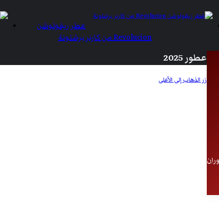
عطر ريفولوشن
Revolucion من كارنر برشلونة
عطور 2025
زر الذهاب إلى الأعلى