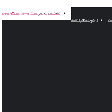
إضافة عمود جانبي
انستقرام
بينتيريست
‫X
فيسبوك
حث
الوضع المظلم
القائمة