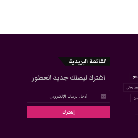
القائمة البريدية
اشترك ليصلك جديد العطور
giss
طر رجالي
أدخل
ين
بريدك
الإلكتروني