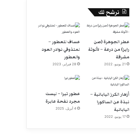
نرشح لك
عطر الجوهرة (صن
عساف للعطور –
رايز) من درعة – لأنوثة
لمتذوقي نوادر العود
مشرقة
والعطور
21 يونيو، 2022
28 فبراير، 2023
عطور تيرا – ليست
أزهار الكرز اليابانية –
مجرد نفحة عابرة
نبذة عن الساكورا
اليابانية
4 أبريل، 2025
17 يونيو، 2022