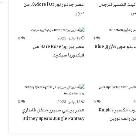
لد الكسير للرجال
عطر جادور لور J’Adore l’Or من
س
ديور
1
19 يوليو، 2023
0
عطر فيمونت بلو مون الأزرق Blue
عطر بير روز Bare Rose من
فيكتوريا سيكرت
0
15 يوليو، 2023
0
عطر رالف كلوب الكسير Ralph’s
عطر بريتني سبيرز جنقل فانتازي
Britney Spears Jungle Fantasy