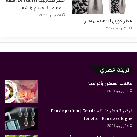
عطر سكارليت Scarlet من قصة
– معطر للجسم والشعر
24 يوليو، 2022
عطر كورال Coral من امبر
25 يونيو، 2022
تريند عطري
عائلات العطور وأنواعها
28 يونيو، 2021
تركيز العطر وثباته Eau de parfum | Eau de
toilette | Eau de cologne
24 يونيو، 2021