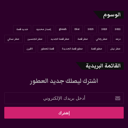
الوسوم
2022
2023
2025
Dior
gissah
إصدار محدود
جديد قصة
درعه
عطر رجالي
عطر قصة
عطر قصة الجديد
عطر للجنسين
عطر نسائي
عطر نيش
عطور قصة
عطور قصة الجديدة
قصة للعطور
لافيرن
القائمة البريدية
اشترك ليصلك جديد العطور
أدخل
بريدك
الإلكتروني