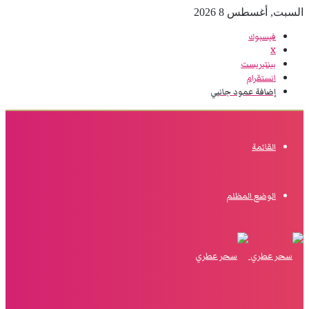
السبت, أغسطس 8 2026
فيسبوك
‫X
بينتيريست
انستقرام
إضافة عمود جانبي
القائمة
الوضع المظلم