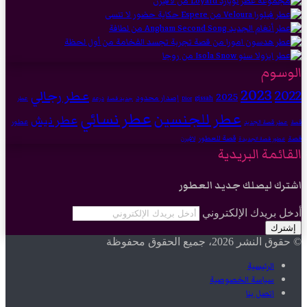
الوسوم
2023
2022
عطر رجالي
2025
إصدار محدود
gissah
درعه
Dior
جديد قصة
عطر
عطر نسائي
عطر للجنسين
عطر نيش
عطور
عطر قصة الجديد
قصة
قصة للعطور
قصة
لافيرن
عطور قصة الجديدة
القائمة البريدية
اشترك ليصلك جديد العطور
أدخل بريدك الإلكتروني
© حقوق النشر 2026، جميع الحقوق محفوظة
الرئيسية
سياسة الخصوصية
اتصل بنا