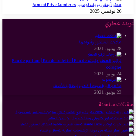
عطر أرماني بريف لوميير Armani Prive Lumieres
26 نوفمبر، 2025
تريند عطري
عائلات العطور وأنواعها
28 يونيو، 2021
تركيز العطر وثباته Eau de parfum | Eau de toilette | Eau de
cologne
24 يونيو، 2021
ما هو البرغموت | ذهب إيطاليا الأصفر
23 يونيو، 2021
مقالات ساخنة