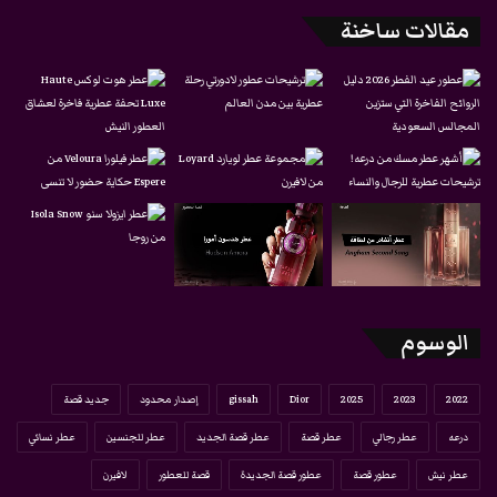
مقالات ساخنة
الوسوم
2022
2023
2025
Dior
gissah
إصدار محدود
جديد قصة
درعه
عطر رجالي
عطر قصة
عطر قصة الجديد
عطر للجنسين
عطر نسائي
عطر نيش
عطور قصة
عطور قصة الجديدة
قصة للعطور
لافيرن