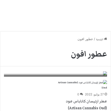
/
عطور افون
الرئيسية
عطور افون
عطر افون شيرش Avon Cherish للنساء
8 مارس، 2023
0
27 يوليو، 2022
0
عطر ارتيسان كاناباس عود
(Artisan Cannabis Oud)