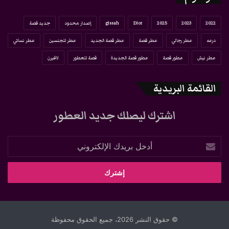
2022
2023
2025
Dior
gissah
إصدار محدود
جديد قصة
درعه
عطر رجالي
عطر قصة
عطر قصة الجديد
عطر للجنسين
عطر نسائي
عطر نيش
عطور قصة
عطور قصة الجديدة
قصة للعطور
لافيرن
القائمة البريدية
اشترك ليصلك جديد العطور
أدخل
بريدك
الإلكتروني
© حقوق النشر 2026، جميع الحقوق محفوظة