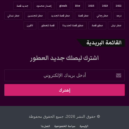
2022
2023
2025
Dior
gissah
إصدار محدود
جديد قصة
درعه
عطر رجالي
عطر قصة
عطر قصة الجديد
عطر للجنسين
عطر نسائي
عطر نيش
عطور قصة
عطور قصة الجديدة
قصة للعطور
لافيرن
القائمة البريدية
اشترك ليصلك جديد العطور
أدخل
بريدك
الإلكتروني
© حقوق النشر 2026، جميع الحقوق محفوظة
الرئيسية
سياسة الخصوصية
اتصل بنا