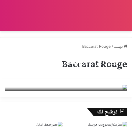
Baccarat Rouge
/
الرئيسية
Baccarat Rouge
عطر باكارات روج 540 من مايسون فرانسيس
كوركدجيان
4 سبتمبر، 2021
1
نرشح لك