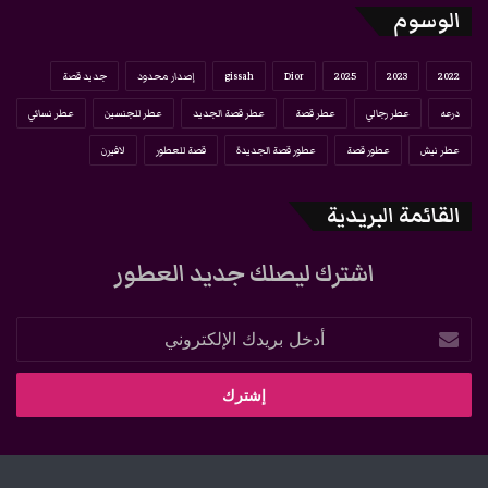
الوسوم
2022
2023
2025
Dior
gissah
إصدار محدود
جديد قصة
درعه
عطر رجالي
عطر قصة
عطر قصة الجديد
عطر للجنسين
عطر نسائي
عطر نيش
عطور قصة
عطور قصة الجديدة
قصة للعطور
لافيرن
القائمة البريدية
اشترك ليصلك جديد العطور
أدخل
بريدك
الإلكتروني