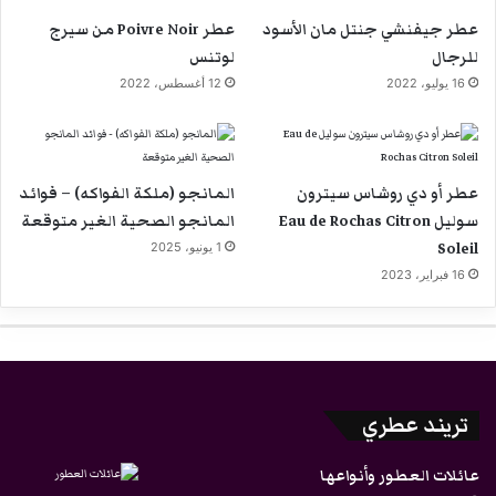
عطر جيفنشي جنتل مان الأسود
عطر Poivre Noir من سيرج
للرجال
لوتنس
16 يوليو، 2022
12 أغسطس، 2022
عطر أو دي روشاس سيترون
المانجو (ملكة الفواكه) – فوائد
سوليل Eau de Rochas Citron
المانجو الصحية الغير متوقعة
Soleil
1 يونيو، 2025
16 فبراير، 2023
تريند عطري
عائلات العطور وأنواعها