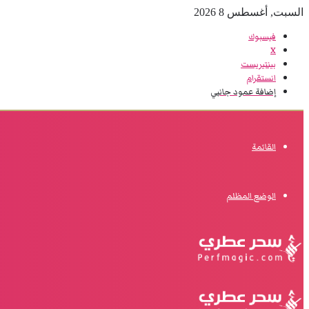
السبت, أغسطس 8 2026
فيسبوك
‫X
بينتيريست
انستقرام
إضافة عمود جانبي
القائمة
الوضع المظلم