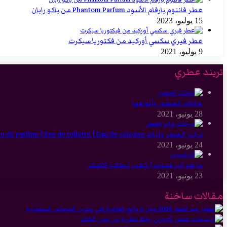
عطر فانتوم بارفام الأسود Phantom Parfum من باكو رابان
15 يوليو، 2023
عطر فيري سكسي أوركيد من فكتوريا سيكرت
9 يوليو، 2021
تريند عطري
عائلات العطور وأنواعها
28 يونيو، 2021
تركيز العطر وثباته Eau de parfum | Eau de toilette | Eau de cologne
24 يونيو، 2021
ما هو البرغموت | ذهب إيطاليا الأصفر
23 يونيو، 2021
مقالات ساخنة