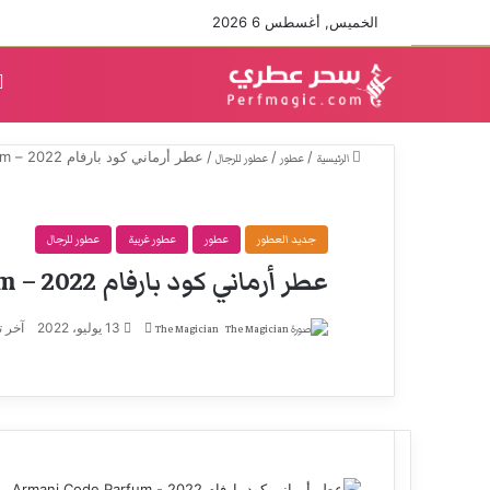
الخميس, أغسطس 6 2026
/
/
/
عطر أرماني كود بارفام 2022 – Armani Code Parfum
الرئيسية
عطور
عطور للرجال
جديد العطور
عطور
عطور غربية
عطور للرجال
عطر أرماني كود بارفام 2022 – Armani Code Parfum
أرسل
13 يوليو، 2022
آخر تحديث:
The Magician
بريدا
إلكترونيا