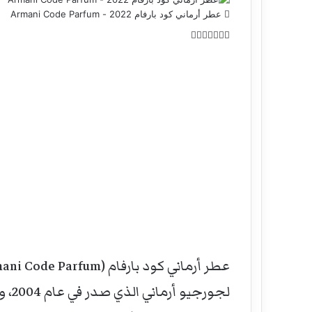
عطر أرماني كود بارفام 2022 - Armani Code Parfum
‫X
تيلقرام
فيسبوك
واتساب
بينتيريست
لجور