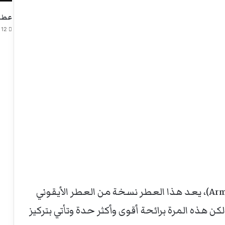
عطر 
12 ديسمبر، 2025
عطر أرماني كود بارفام (Armani Code Parfum)، يعد هذا العطر نسخة من العطر الأيقوني
جيو أرماني الذي صدر في عام 2004، ولكن هذه المرة برائحة أقوى وأكثر حدة وتأتي بتركيز