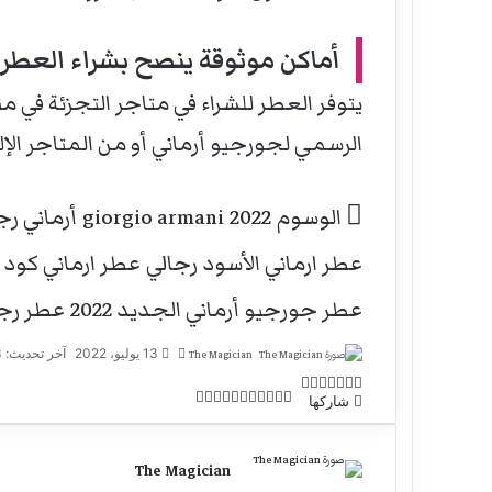
أماكن موثوقة ينصح بشراء العطر 
يتوفر العطر للشراء في متاجر التجزئة في
الرسمي لجورجيو أرماني أو من
المتاجر الإ
الوسوم
2022
giorgio armani
أرماني رج
عطر ارماني الأسود رجالي
عطر ارماني كود 
عطر جورجيو أرماني الجديد 2022
عطر رجا
أرسل
13 يوليو، 2022
آخر تحديث: 13 يوليو، 2022
The Magician
بريدا
‫X
تيلقرام
فيسبوك
واتساب
بينتيريست
إلكترونيا
‫X
طباعة
لينكدإن
مشاركة
فيسبوك
‫Pocket
بينتيريست
Odnoklassniki
شاركها
عبر
البريد
The Magician