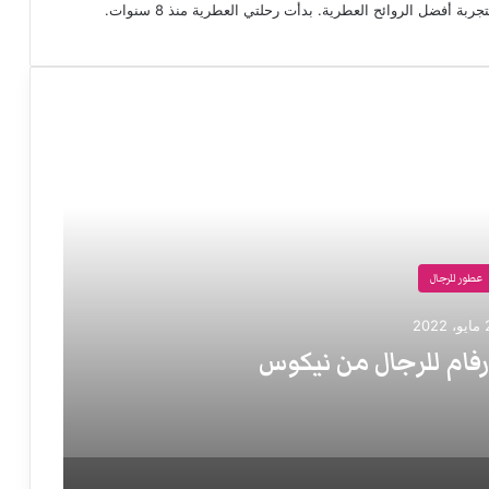
 أفضل الروائح العطرية. بدأت رحلتي العطرية منذ 8 سنوات.
عطور للرجال
202
فام للرجال من نيكوس