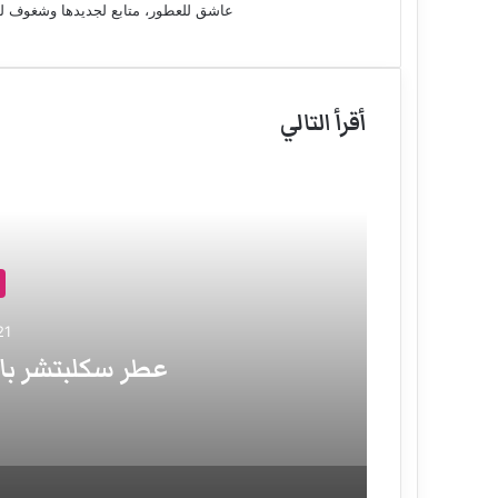
عاشق للعطور، متابع لجديدها وشغوف لتجربة
أقرأ التالي
21 مايو، 2
عطر سكلبتشر بار