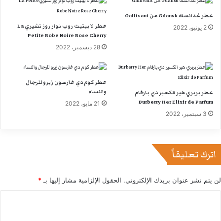
عطر غدانسك Gdansk من Gallivant
عطر لا بيتيت روب نوار روز تشيري La
2 يونيو، 2022
Petite Robe Noire Rose Cherry
28 ديسمبر، 2022
عطر كوم دي غارسون زيرو للرجال
والنساء
عطر بربري هير الكسير دي بارفام
Burberry Her Elixir de Parfum
21 مايو، 2022
3 سبتمبر، 2022
اترك تعليقاً
لن يتم نشر عنوان بريدك الإلكتروني.
الحقول الإلزامية مشار إليها بـ
*
ا
ل