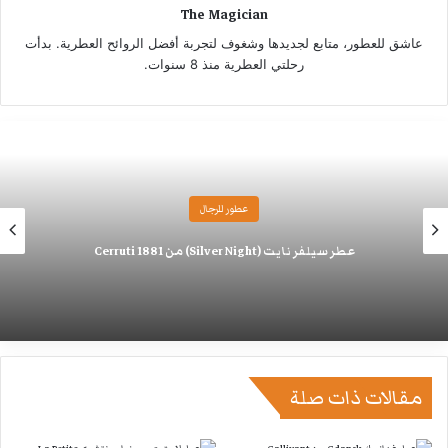
The Magician
عاشق للعطور، متابع لجديدها وشغوف لتجربة أفضل الروائح العطرية. بدأت
رحلتي العطرية منذ 8 سنوات.
عطور للنساء
عطر بومبشيل ماجيك Bombshell Magic من فيكتوريا سيكرت
مقالات ذات صلة