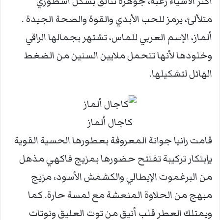
أكثر الأشياء رغبة، جوهرة تتألق بشكل أسطوري
متلألئ، يرمز للحب الأبدي والقوة والصحة الجيدة .
ألماز، الإسم العربي للماس، تشتهر بجمالها الراقي
وخلودها لأنها تتحمل ملايين السنين من الضغط
الهائل لتشكيلها.
كاجال ألماز
قامت رانيا جوانة المعروفة بعطورها الحسية القوية
بإبتكار تركيبة تفتتح حضورها بمزيج فاكهي مذهل
من البرغموت الإيطالي والكشمش الأسود، مزيج
مبهج من الحلاوة المنعشة مع لمسة حارة. كما
ويمتلك العطر قلب أنيق من توت العليق ونوتات