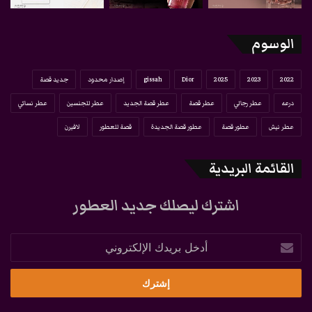
الوسوم
2022
2023
2025
Dior
gissah
إصدار محدود
جديد قصة
درعه
عطر رجالي
عطر قصة
عطر قصة الجديد
عطر للجنسين
عطر نسائي
عطر نيش
عطور قصة
عطور قصة الجديدة
قصة للعطور
لافيرن
القائمة البريدية
اشترك ليصلك جديد العطور
أدخل
بريدك
الإلكتروني