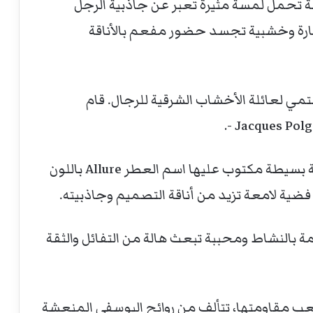
فة تحمل لمسة مثيرة تعبر عن جاذبية الرجل
ارة وخشبية تجسد حضور مفعم بالأناقة
 آلور اوم الأصلي في عام 1999، وينتمي لعائلة الأخشاب الشرقية للرجال. قام
يأتي عطر Allure Homme في زجاجة شفافة بسيطة مكتوب عليها اسم العطر Allure باللون
ية لامعة تزيد من أناقة التصميم وجاذبيته.
بالنشاط ومحببة تبعث هالة من التفائل والثقة
عب مقاومتها، تتألف من روائح اليوسفي المنعشة