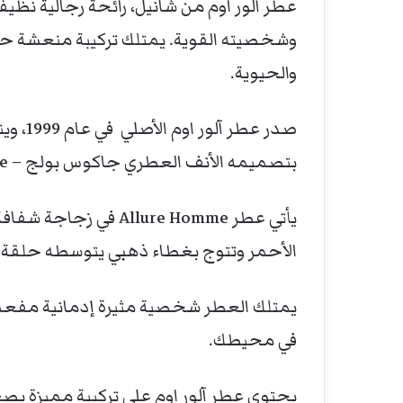
عطر آلور اوم من شانيل، رائحة رجالية نظي
وشخصيته القوية. يمتلك تركيبة منعشة ح
والحيوية.
صدر عطر
بتصميمه الأنف العطري جاكوس بولج – Jacques Polge -.
الأحمر وتتوج بغطاء ذهبي يتوسطه حلقة فض
يمتلك العطر شخصية مثيرة إدمانية مفعمة 
في محيطك.
يحتوي عطر آلور اوم على تركيبة مميزة يص