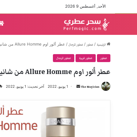
الأحد, أغسطس 9 2026
/
/
/
عطر ألور اوم Allure Homme من شانيل
الرئيسية
عطور
عطور للرجال
عطور
عطور غربية
عطور للرجال
عطر ألور اوم Allure Homme من شانيل
أرسل
1 يونيو، 2022
آخر تحديث: 1 يونيو، 2022
The Magician
بريدا
إلكترونيا