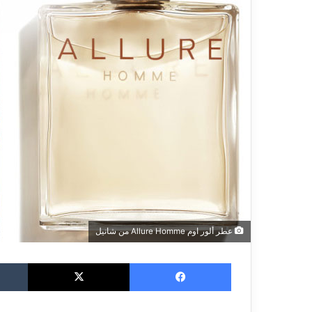
عطر ألور اوم Allure Homme من شانيل
فيسبوك
‫X