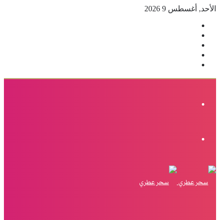
الأحد, أغسطس 9 2026
فيسبوك
‫X
بينتيريست
انستقرام
إضافة
عمود
جانبي
القائمة
الوضع
المظلم