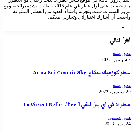
اسمي روز، كاتبة في موقع سحر عطري. بدأت رحلتي مع العطور
منذ حصلت على أول عطر في عام 2015 ، تعلقت بشدة برائحته ومع
مرور السنوات قمت بتجربة واقتناء العديد من العطور المتنوعة،
وأحببت أن أشارك اختياراتي وتجاربي معكم.
موقع
الويب
أقرأ التالي
عطور للنساء
7 سبتمبر، 2022
عطر كوزميك سكاي Anna Sui Cosmic Sky
عطور للنساء
29 سبتمبر، 2022
عطر لا في اي بيل ليفي La Vie est Belle L’Éveil
عطور للجنسين
24 يناير، 2023