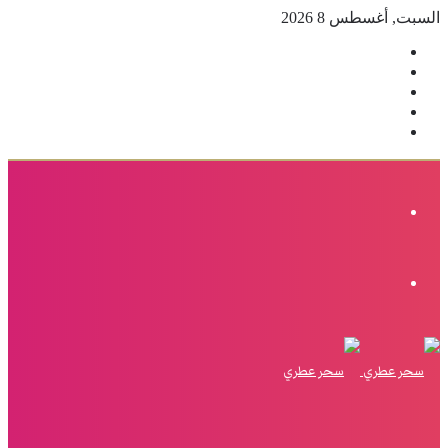
السبت, أغسطس 8 2026
فيسبوك
‫X
بينتيريست
انستقرام
إضافة
عمود
جانبي
القائمة
الوضع
المظلم