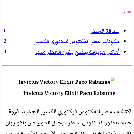
بطاقة العطر
مكونات عطر انفكتوس فيكتوري الكسير
أماكن موثوقة ينصح بشراء العطر منها
Invictus Victory Elixir Paco Rabanne
اكتشف عطر انفكتوس فيكتوري الكسير الجديد، ذروة
حدة عطور انفكتوس. عطر الرجال القوي من باكو رابان.
إكسير قوته تخطت كل الحدود. الآن هو الوقت المناسب