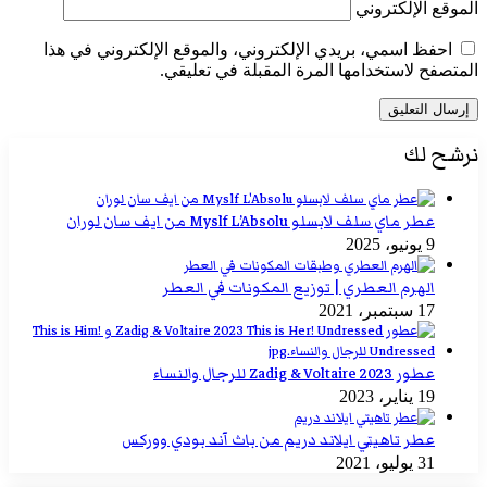
الموقع الإلكتروني
احفظ اسمي، بريدي الإلكتروني، والموقع الإلكتروني في هذا
المتصفح لاستخدامها المرة المقبلة في تعليقي.
نرشح لك
عطر ماي سلف لابسلو Myslf L’Absolu من ايف سان لوران
9 يونيو، 2025
الهرم العطري | توزيع المكونات في العطر
17 سبتمبر، 2021
عطور Zadig & Voltaire 2023 للرجال والنساء
19 يناير، 2023
عطر تاهيتي ايلاند دريم من باث آند بودي ووركس
31 يوليو، 2021