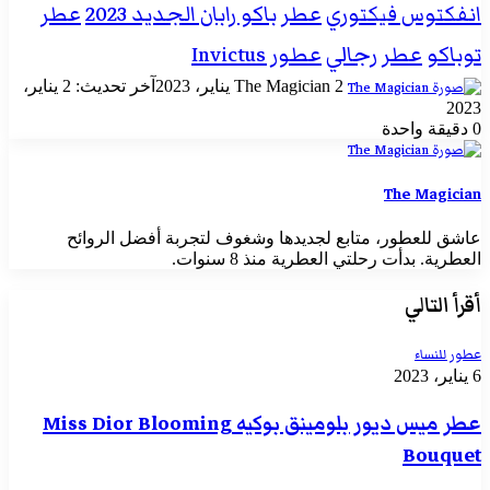
انفكتوس فيكتوري
عطر باكو رابان الجديد 2023
عطر
توباكو
عطر رجالي
عطور Invictus
أرسل
2 يناير، 2023
The Magician
آخر تحديث: 2 يناير،
بريدا
2023
إلكترونيا
0
دقيقة واحدة
The Magician
عاشق للعطور، متابع لجديدها وشغوف لتجربة أفضل الروائح
العطرية. بدأت رحلتي العطرية منذ 8 سنوات.
أقرأ التالي
عطور للنساء
6 يناير، 2023
عطر ميس ديور بلومينق بوكيه Miss Dior Blooming
Bouquet