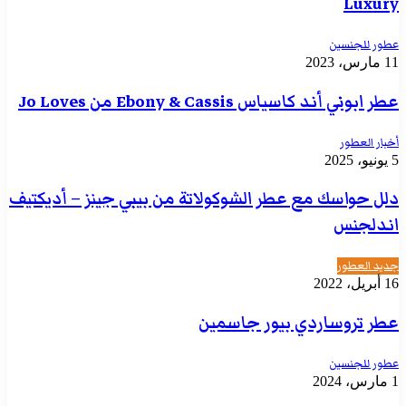
Luxury
عطور للجنسين
11 مارس، 2023
عطر ابوني أند كاسياس Ebony & Cassis من Jo Loves
أخبار العطور
5 يونيو، 2025
دلل حواسك مع عطر الشوكولاتة من بيبي جينز – أديكتيف
اندلجنس
جديد العطور
16 أبريل، 2022
عطر تروساردي بيور جاسمين
عطور للجنسين
1 مارس، 2024