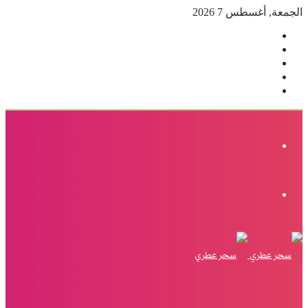
الجمعة, أغسطس 7 2026
فيسبوك
‫X
بينتيريست
انستقرام
إضافة
عمود
جانبي
القائمة
الوضع
المظلم