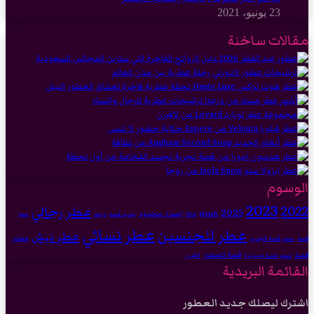
23 يونيو، 2021
مقالات ساخنة
الوسوم
2023
2022
عطر رجالي
2025
إصدار محدود
gissah
درعه
Dior
جديد قصة
عطر
عطر نسائي
عطر للجنسين
عطر نيش
عطور
عطر قصة الجديد
قصة
قصة للعطور
قصة
لافيرن
عطور قصة الجديدة
القائمة البريدية
اشترك ليصلك جديد العطور