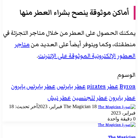
أماكن موثوقة ينصح بشراء العطر منها
يمكنك الحصول على العطر من خلال متاجر التجزئة في
منطقتك، وكما ويتوفر أيضاً على العديد من
متاجر
العطور الإلكترونية الموثوقة على الإنترنت
.
الوسوم
Byron
عطر pirates
عطر بايرتس
عطر بايرتس بايرون
عطر بايرون
عطر للجنسين
عطر نيش
أرسل
18 فبراير، 2023
The Magician
آخر تحديث: 18
بريدا
فبراير، 2023
إلكترونيا
0
دقيقة واحدة
The Magician