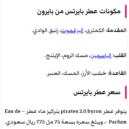
مكونات عطر بايرتس من بايرون
المقدمة
: الكمثرى،
البرغموت
، زنبق الوادي.
القلب
:
الياسمين
، مسك الروم، الإيلنج.
القاعدة
: خشب الأرز، المسك، العنبر.
سعر عطر بايرتس
يتوفر عطر pirates 2.0 byron بتركيز ماء عطر – Eau de
Parfum -، ويبلغ سعره بسعة 75 مل 775 ريال سعودي.