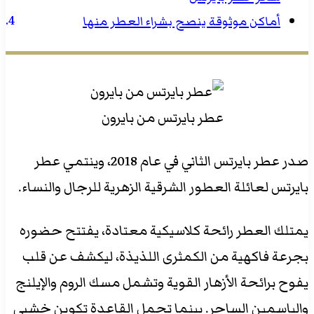
أماكن موثوقة ينصح بشراء العطر منها
عطر بايرتس من بايرون
صدر عطر بايرتس الثاني في عام 2018، وينتمي عطر
بايرتس لعائلة العطور الشرقية الزهرية للرجال والنساء.
يمتلك العطر رائحة كلاسيكية معتادة، يفتتح حضوره
بجرعة فاكهية من الكمثرى اللذيذة، ليكشف عن قلب
يفوح برائحة الأزهار القوية وتشمل مسك الروم والإيلنج
والياسمين الساحر. بينما تحمل القاعدة تكوين خشبي