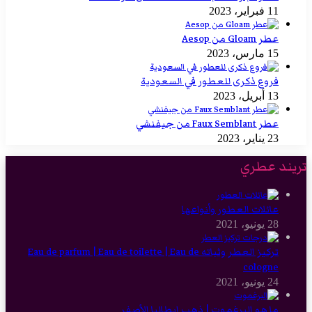
11 فبراير، 2023
عطر Gloam من Aesop
15 مارس، 2023
فروع ذكرى للعطور في السعودية
13 أبريل، 2023
عطر Faux Semblant من جيفنشي
23 يناير، 2023
تريند عطري
عائلات العطور وأنواعها
28 يونيو، 2021
تركيز العطر وثباته Eau de parfum | Eau de toilette | Eau de
cologne
24 يونيو، 2021
ما هو البرغموت | ذهب إيطاليا الأصفر