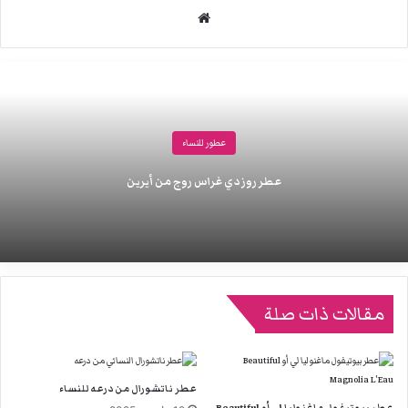
موقع
الويب
عطور للنساء
عطر روز دي غراس روج من أيرين
مقالات ذات صلة
عطر ناتشورال من درعه للنساء
عطر بيوتيفول ماغنوليا لي أو Beautiful