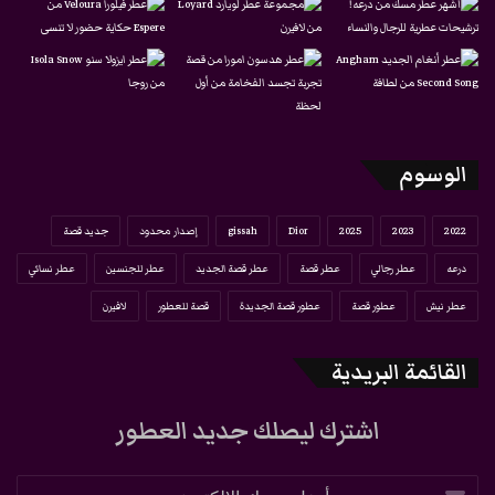
الوسوم
2022
2023
2025
Dior
gissah
إصدار محدود
جديد قصة
درعه
عطر رجالي
عطر قصة
عطر قصة الجديد
عطر للجنسين
عطر نسائي
عطر نيش
عطور قصة
عطور قصة الجديدة
قصة للعطور
لافيرن
القائمة البريدية
اشترك ليصلك جديد العطور
أدخل