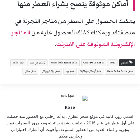
أماكن موثوقة ينصح بشراء العطر منها
يمكنك الحصول على العطر من متاجر التجزئة في
منطقتك، ويمكنك كذلك الحصول عليه من
المتاجر
الإلكترونية الموثوقة على الانترنت
.
الوسوم
2023
Oscar De La Renta
Oscar de la Renta Bella
أوسكار دي لارنتا
عطر Bella
عطر Oscar De La Renta
عطر أوسكار دي لارنتا
عطر بيلا
عطر بيلا تروبيكال
عطر نسائي
Rose
اسمي روز، كاتبة في موقع سحر عطري. بدأت رحلتي مع العطور منذ حصلت
على أول عطر في عام 2015 ، تعلقت بشدة برائحته ومع مرور السنوات قمت
بتجربة واقتناء العديد من العطور المتنوعة، وأحببت أن أشارك اختياراتي
وتجاربي معكم.