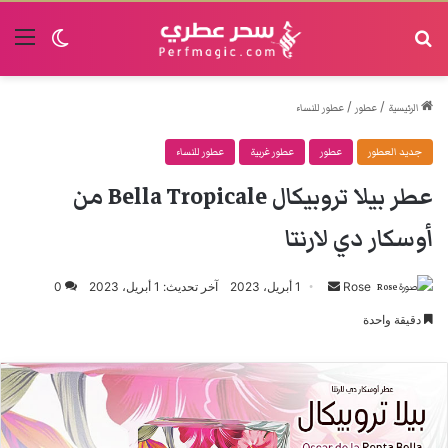
البحث
القا
الوضع الم
/
/
الرئيسية
عطور
عطور للنساء
جديد العطور
عطور
عطور غربية
عطور للنساء
عطر بيلا تروبيكال Bella Tropicale من
أوسكار دي لارنتا
Rose
أرسل
1 أبريل، 2023
آخر تحديث: 1 أبريل، 2023
0
بريدا
دقيقة واحدة
إلكترونيا