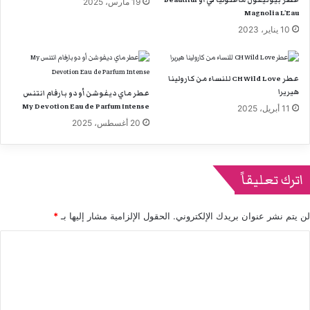
19 مارس، 2025
Magnolia L’Eau
10 يناير، 2023
عطر CH Wild Love للنساء من كارولينا
هيريرا
عطر ماي ديفوشن أو دو بارفام انتنس
My Devotion Eau de Parfum Intense
11 أبريل، 2025
20 أغسطس، 2025
اترك تعليقاً
لن يتم نشر عنوان بريدك الإلكتروني.
الحقول الإلزامية مشار إليها بـ
*
ا
ل
ت
ع