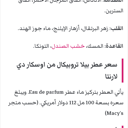
المقدمة
: الأناناس، اتفاق المرجان الأحمر، اتفاق
السترين.
القلب
: زهر البرتقال، أزهار الإيلنج، ماء جوز الهند.
القاعدة
: المسك،
خشب الصندل
، التونكا.
سعر عطر بيلا تروبيكال من اوسكار دي
لارنتا
يأتي العطر بتركيز ماء عطر Eau de parfum. ويبلغ
سعره بسعة 100 مل 112 دولار أمريكي. (حسب متجر
Macy’s)