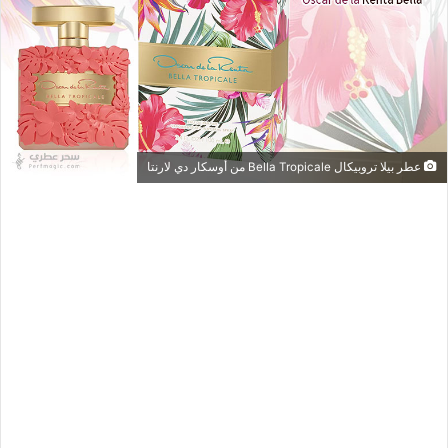
عطر بيلا تروبيكال Bella Tropicale من أوسكار دي لارنتا