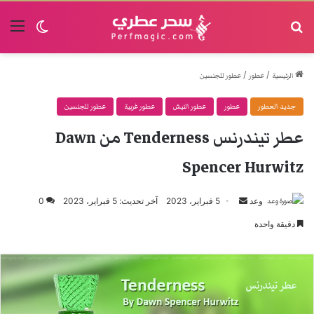
البحث
القا
الوضع الم
/
/
الرئيسية
عطور
عطور للجنسين
جديد العطور
عطور
عطور النيش
عطور غربية
عطور للجنسين
عطر تيندرنس Tenderness من Dawn
Spencer Hurwitz
وعد
أرسل
5 فبراير، 2023
آخر تحديث: 5 فبراير، 2023
0
بريدا
دقيقة واحدة
إلكترونيا