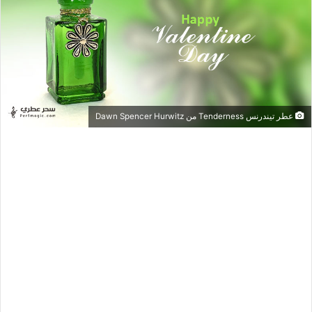
عطر تيندرنس Tenderness من Dawn Spencer Hurwitz