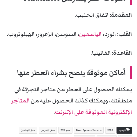
المقدمة
: اتفاق الحليب.
القلب
: الورد،
الياسمين
، السوسن، الزعرور، الهيلوتروب.
القاعدة
: الفانيليا.
أماكن موثوقة ينصح بشراء العطر منها
يمكنك الحصول على العطر من متاجر التجزئة في
منطقتك، ويمكنك كذلك الحصول عليه من
المتاجر
الإلكترونية الموثوقة على الإنترنت
.
الوسوم
2023
Dawn Spencer Hurwitz
عطر DSH
عطر تيندرنس
عطر للجنسين