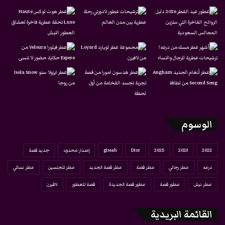
الوسوم
2022
2023
2025
Dior
gissah
إصدار محدود
جديد قصة
درعه
عطر رجالي
عطر قصة
عطر قصة الجديد
عطر للجنسين
عطر نسائي
عطر نيش
عطور قصة
عطور قصة الجديدة
قصة للعطور
لافيرن
القائمة البريدية