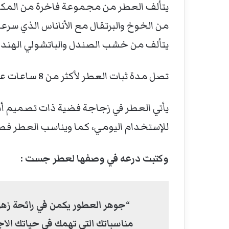
يتألف العطر من مجموعة فاخرة من المكونا
من الخوخ والبرتقال مع الأناناس الذي سر
يتألف من خشب الصندل والباتشولي الهندي
تصل مدة ثبات العطر لأكثر من 8 ساعات على الجلد وتزيد عن ذلك على الملابس. واحد من أفضل العطور الفواحة لدى درعه.
للإستخدام اليومي، كما ويناسب العطر فص
وكتبت درعه في وصفها لعطر جست :
“جوهر العطور يكمن في رائحة زهرة 
مناسباتك التي تهمك في حياتك الاج