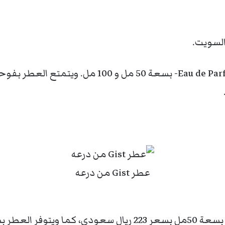
لسويت.
يتوفر عطر جست بتركيز أو دي بارفام – u de Parfum
عطر Gist من درعه