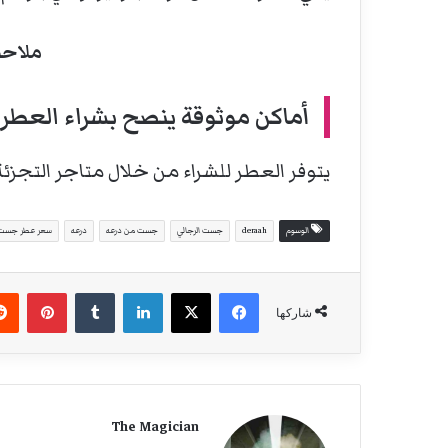
ملاحظ
أماكن موثوقة ينصح بشراء العطر 
يتوفر العطر للشراء من خلال متاجر التجز
الوسوم
deraah
جست الرجالي
جست من درعه
درعه
سعر عطر جست
فيسبوك
‫X
لينكدإن
بينتيري
شاركها
The Magician