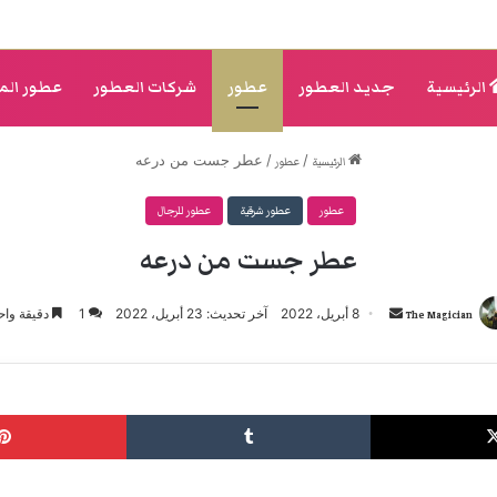
الرئيسية
جديد العطور
عطور
شركات العطور
عطور الم
/
/
عطر جست من درعه
الرئيسية
عطور
عطور
عطور شرقية
عطور للرجال
عطر جست من درعه
أرسل
8 أبريل، 2022
آخر تحديث: 23 أبريل، 2022
1
دقيقة واح
The Magician
بريدا
إلكترونيا
‫X