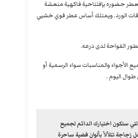
العطر حضوره بإفتتاحية فاكهية منعشة
فاقات الورد. ويمتلك أساس عطر قوي خشبي
عدة سعات ” 50 و 100 مل “. يصلح العطر لجميع الأجواء والمناسبات سواء الرسمية أو
وال اليوم .
التي ستكون اختيارك الدائم لجميع
 زجاجة تتلألأ بألوان فضية ساحرة