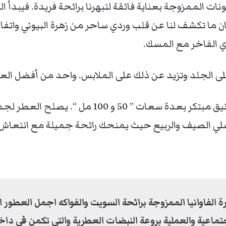
ت الممزوجة بعناية فائقة لتبهرنا برائحة فريدة. فيبدأ 
عان ما تكشف لنا عن قلب وردي ساحر من زهرة البيوني وات
 الفاخر مع المسك.
يأتي العطر في زجاجة فضية ذات تصميم أنيق مبتكر ب
لي الصيف والربيع حيث يمنحك رائحة جميلة مع انتعاش ط
الفاوانيا الممزوجة برائحة السويت والفواكه اجمل العطور 
تماعية والعملية بروعة النبضات العطرية والتي تكمن في داخل