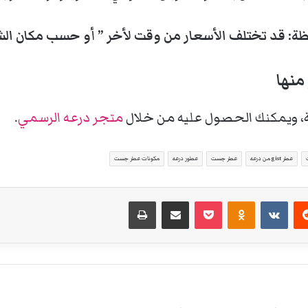
ة: قد تختلف الأسعار من وقت لأخر ” أو حسب مكان الش
منها
ئة، ويمكنك الحصول عليه من خلال
متجر درعه الرسمي
.
عطر gist من درعه
عطر جست
عطور درعه
مكونات عطر جست
ست
Odnoklassniki
‫Pocket
مشاركة عبر البريد
طباعة