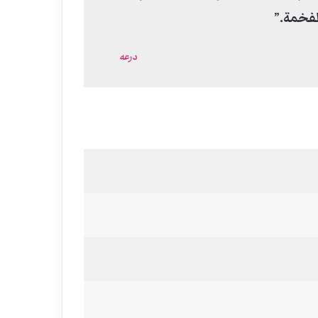
لفخمة.”
درعه