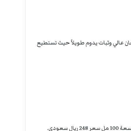
Ea- بسعة 50 مل و 100 مل. ويتمتع العطر بفوحان عالي وثبات يدوم طويلاً حيث تستطيع