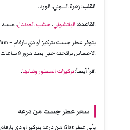
القلب:
زهرة البيوني، الورد.
ا
لقاعدة:
الباتشولي
،
خشب الصندل
، مسك ا
الاحساس برائحته حتى بعد مرور 8 ساعات.
اقرأ أيضاً:
تركيزات العطور وثباتها
.
سعر
عطر جست من درعه
يأتي عطر Gist من درعه بتركيز او دي بارفام بسعة 50مل بسعر 223 ريال سعودي، كما ويتوفر العطر بسعة 100 مل سعر 248 ريال سعودي.