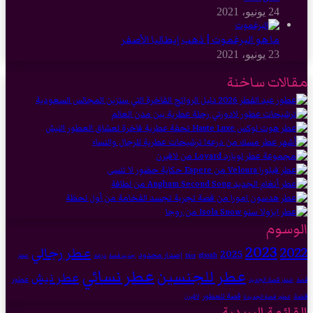
24 يونيو، 2021
ما هو البرغموت | ذهب إيطاليا الأصفر
23 يونيو، 2021
مقالات ساخنة
الوسوم
2023
2022
عطر رجالي
2025
إصدار محدود
gissah
درعه
Dior
جديد قصة
عطر
عطر نسائي
عطر للجنسين
عطر نيش
عطور
عطر قصة الجديد
قصة
قصة للعطور
قصة
لافيرن
عطور قصة الجديدة
القائمة البريدية