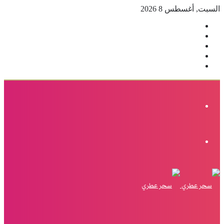
السبت, أغسطس 8 2026
فيسبوك
‫X
بينتيريست
انستقرام
إضافة
عمود
جانبي
القائمة
الوضع
المظلم