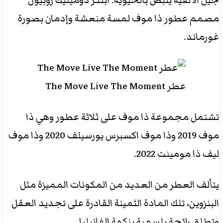
جيل الألفية ينبض بالحيوية. ابتكر دومينيك روبيون
مصمم عطور ذا موف لمسة منعشة وإدمان بصورة
غورماند.
عطر The Move Live The Moment
تشتمل مجموعة ذا موف على ثلاثة عطور وهي ذا
موف 2019 وذا موف اكسبرس يورسيلف 2020 وذا موف
ليف ذا مومينت 2022.
يتألف العطر من العديد من المكونات المميزة مثل
البنزوين، تلك المادة الثمينة القادرة على تجديد العقل
وتطلق رائحة بلسمية بنكهة الفانيليا.