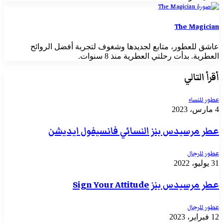
The Magician
عاشق للعطور، متابع لجديدها وشغوف لتجربة أفضل الروائح
العطرية. بدأت رحلتي العطرية منذ 8 سنوات.
أقرأ التالي
عطور للنساء
4 مارس، 2023
عطر مرسيدس بنز النسائي فانسيفول ايديشن
عطور للرجال
31 يوليو، 2022
عطر مرسيدس بنز Sign Your Attitude
عطور للرجال
12 فبراير، 2023