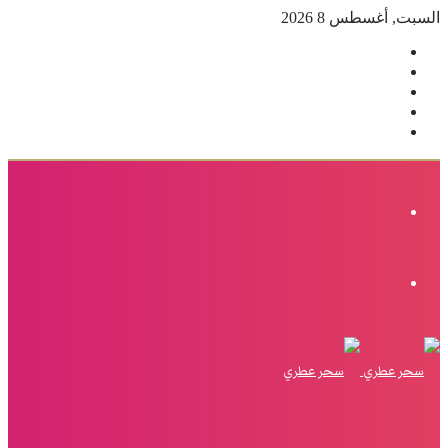
السبت, أغسطس 8 2026
فيسبوك
‫X
بينتيريست
انستقرام
إضافة
عمود
جانبي
القائمة
الوضع
المظلم