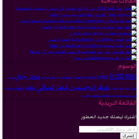
مقالات ساخنة
الوسوم
2023
2022
عطر رجالي
2025
إصدار محدود
gissah
درعه
Dior
جديد قصة
عطر
عطر نسائي
عطر للجنسين
عطر نيش
عطور
عطر قصة الجديد
قصة
قصة للعطور
قصة
لافيرن
عطور قصة الجديدة
القائمة البريدية
اشترك ليصلك جديد العطور
أدخل
بريدك