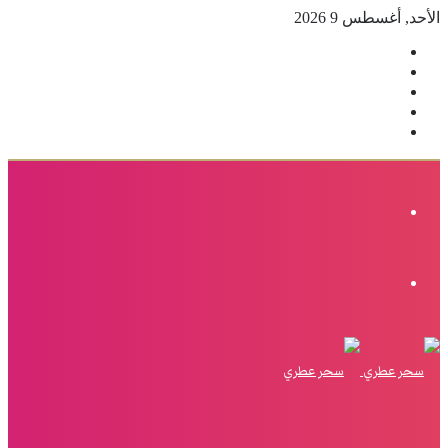
الأحد, أغسطس 9 2026
فيسبوك
‫X
بينتيريست
انستقرام
إضافة
عمود
جانبي
القائمة
الوضع
المظلم