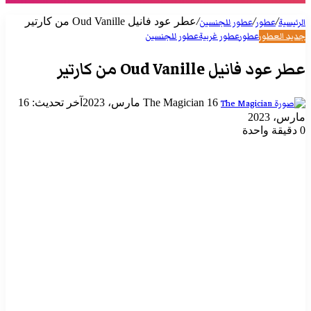
/
/
/
عطر عود فانيل Oud Vanille من كارتير
الرئيسية
عطور
عطور للجنسين
جديد العطور
عطور
عطور غربية
عطور للجنسين
عطر عود فانيل Oud Vanille من كارتير
أرسل
16 مارس، 2023
The Magician
آخر تحديث: 16
بريدا
مارس، 2023
إلكترونيا
0
دقيقة واحدة