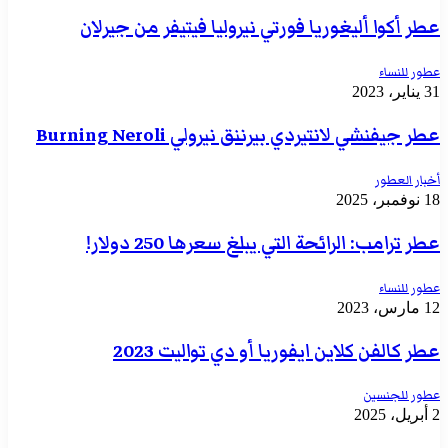
عطر أكوا أليغوريا فورتي نيروليا فيتيفر من جيرلان
عطور للنساء
31 يناير، 2023
عطر جيفنشي لانتيردي بيرننق نيرولي Burning Neroli
أخبار العطور
18 نوفمبر، 2025
عطر ترامب: الرائحة التي يبلغ سعرها 250 دولار!
عطور للنساء
12 مارس، 2023
عطر كالفن كلاين ايفوريا أو دي تواليت 2023
عطور للجنسين
2 أبريل، 2025