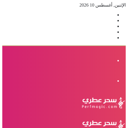
الإثنين, أغسطس 10 2026
فيسبوك
‫X
بينتيريست
انستقرام
إضافة
عمود
جانبي
القائمة
الوضع
المظلم