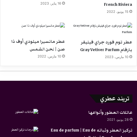
French Riviera
16 يناير، 2023
15 يونيو، 2022
عطر مانسيرا ميلودي أوف ذا
عطر توم فورد جراي فيتيفر
صن | لحن الشمس
بارفام Gray Vetiver Parfum
10 مارس، 2022
10 مارس، 2023
تريند عطري
عائلات العطور وأنواعها
28 يونيو، 2021
تركيز العطر وثباته Eau de parfum | Eau de