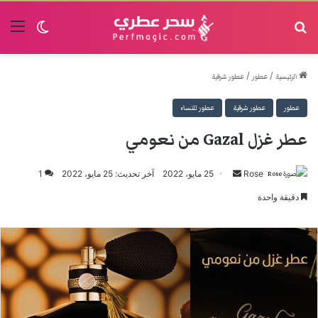
البحث
القا
الوضع الم
/
/
الرئيسية
عطور
عطور شرقية
عطور
عطور شرقية
عطور للنساء
عطر غزل Gazal من نعومي
Rose
أرسل
25 مايو، 2022
آخر تحديث: 25 مايو، 2022
1
بريدا
دقيقة واحدة
إلكترونيا