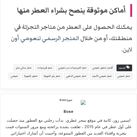
أماكن موثوقة ينصح بشراء العطر منها
يمكنك الحصول على العطر من متاجر التجزئة في
منطقتك، أو من خلال
المتجر الرسمي لنعومي أون
لاين
.
الوسوم
أفضل عطور نعومي
عطر الفيرمونات من نعومي
عطر فيرمونات
عطر نسائي مثير
عطر نعومي
عطر نعومي الأسود
عطر نعومي الذهبي
عطر يثير الشهوة
عطور الشهوة
نعومي
Rose
اسمي روز، كاتبة في موقع سحر عطري. بدأت رحلتي مع العطور منذ حصلت
على أول عطر في عام 2015 ، تعلقت بشدة برائحته ومع مرور السنوات قمت
بتجربة واقتناء العديد من العطور المتنوعة، وأحببت أن أشارك اختياراتي