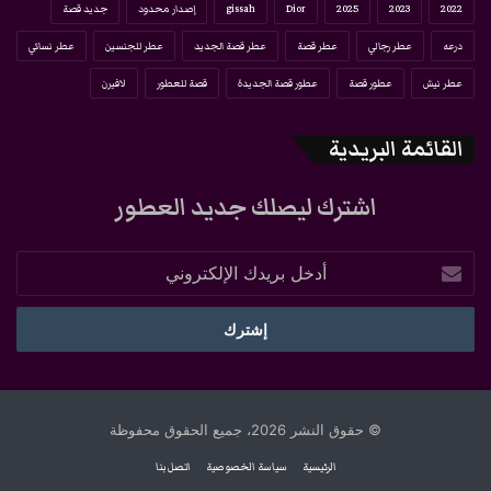
2022
2023
2025
Dior
gissah
إصدار محدود
جديد قصة
درعه
عطر رجالي
عطر قصة
عطر قصة الجديد
عطر للجنسين
عطر نسائي
عطر نيش
عطور قصة
عطور قصة الجديدة
قصة للعطور
لافيرن
القائمة البريدية
اشترك ليصلك جديد العطور
أدخل
بريدك
الإلكتروني
© حقوق النشر 2026، جميع الحقوق محفوظة
الرئيسية
سياسة الخصوصية
اتصل بنا