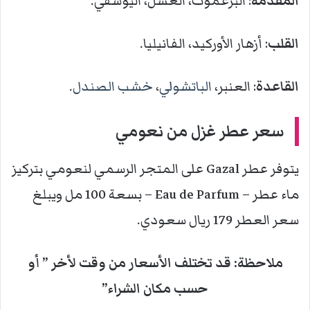
المقدمة
: البرغموت، العسل، اليوسفي.
القلب
: أزهار الأوركيد، الفانيليا.
القاعدة
: العنبر،
الباتشولي
،
خشب الصندل
.
سعر عطر
غزل من نعومي
يتوفر عطر Gazal على المتجر الرسمي لنعومي بتركيز
ماء عطر – Eau de Parfum – بسعة 100 مل ويبلغ
سعر العطر 179 ريال سعودي.
ملاحظة: قد تختلف الأسعار من وقت لأخر ” أو
حسب مكان الشراء”