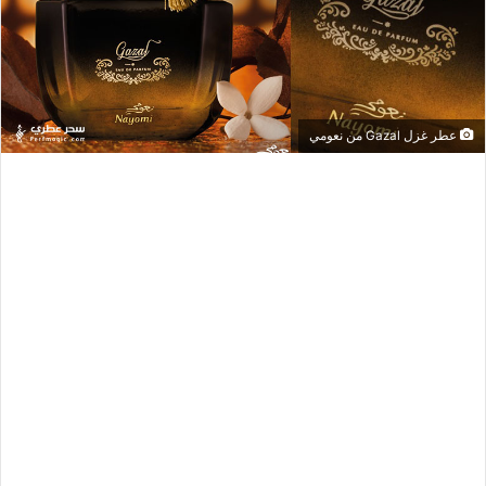
عطر غزل Gazal من نعومي