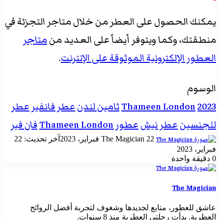
يمكنك الحصول على العطر من خلال متاجر التجزئة في
منطقتك، وكما ويتوفر أيضاً على العديد من
متاجر
العطور الإلكترونية الموثوقة على الإنترنت
.
الوسوم
2023
Thameen London
ثامين لندن
عطر فانفير
عطر
للجنسين
عطر نيش
عطور Thameen London
فان فير
أرسل
22 فبراير، 2023
The Magician
آخر تحديث: 22
بريدا
فبراير، 2023
إلكترونيا
0
دقيقة واحدة
The Magician
عاشق للعطور، متابع لجديدها وشغوف لتجربة أفضل الروائح
العطرية. بدأت رحلتي العطرية منذ 8 سنوات.