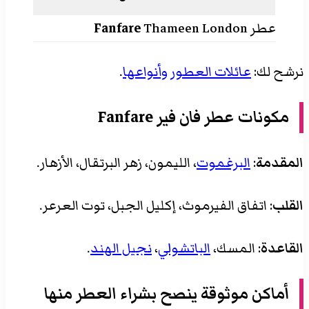
عطر
Thameen London
Fanfare
نرشح لك:
عائلات العطور وأنواعها
.
مكونات عطر فان فير Fanfare
المقدمة
:
البرغموت
، الليمون، زهر البرتقال، الأزهار.
القلب
: اتفاق الفيرموث، إكليل الجبل، توت العرعر.
القاعدة
: المسك،
الباتشولي
،
نجيل الهند
.
أماكن موثوقة ينصح بشراء العطر منها