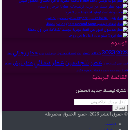
الوسوم
2023
2022
عطر رجالي
2025
إصدار محدود
gissah
درعه
Dior
جديد قصة
عطر
عطر نسائي
عطر للجنسين
عطر نيش
عطور
عطر قصة الجديد
قصة
قصة للعطور
قصة
لافيرن
عطور قصة الجديدة
القائمة البريدية
اشترك ليصلك جديد العطور
أدخل
بريدك
الإلكتروني
© حقوق النشر 2026، جميع الحقوق محفوظة
الرئيسية