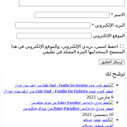
الاسم
*
البريد الإلكتروني
*
الموقع الإلكتروني
احفظ اسمي، بريدي الإلكتروني، والموقع الإلكتروني في هذا
المتصفح لاستخدامها المرة المقبلة في تعليقي.
نرشح لك
عطر كوير عود Cuir Oud – Feuille De Violette من ايف سان لوران
9 مارس، 2023
عطر ديزي بارادايس Daisy Paradise من مارك جاكوبس
10 ديسمبر، 2022
أشهر عطور توباكو