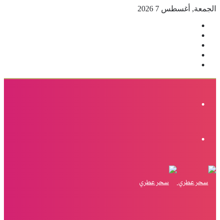
الجمعة, أغسطس 7 2026
فيسبوك
‫X
بينتيريست
انستقرام
إضافة
عمود
جانبي
القائمة
الوضع
المظلم