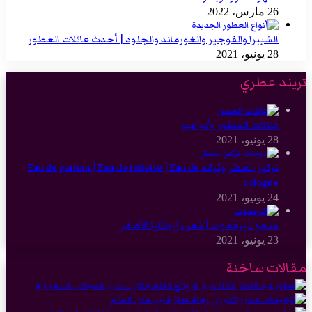
26 مارس، 2022
الشيبرا والفوجير والغورماند والجلود | أحدث عائلات العطور
28 يونيو، 2021
تريند عطري
عائلات العطور وأنواعها
28 يونيو، 2021
تركيز العطر وثباته Eau de parfum | Eau de toilette | Eau de
cologne
24 يونيو، 2021
ما هو البرغموت | ذهب إيطاليا الأصفر
23 يونيو، 2021
مقالات ساخنة