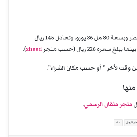
يبلغ سعر عطر Nusuk Fawah بتركيز ماء عطر وبسعة 80 مل 36 يورو، وتعادل 145 ريال
ينما يبلغ سعره 226 ريال (حسب متجر
zheed
).
ن وقت لأخر ” أو حسب مكان الشراء”
.
منها
ل
متجر مثقال الرسمي
.
ور للرجال
نسك