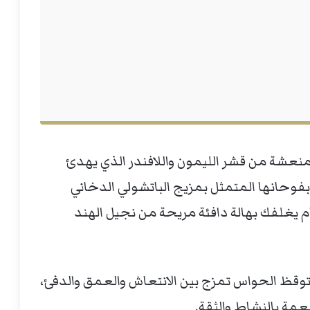
عشة من قشر الليمون واللافندر الذي يهدئ
فوحانها المتمثل بمزيج الباتشولي الدخاني
تام يغلفك بهالة دافئة مريحة من نجيل الهند
N بداخله توليفة توقظ الحواس تمزج بين الانتعاش والعمق والدفئ،
مة بالنشاط والثقة.