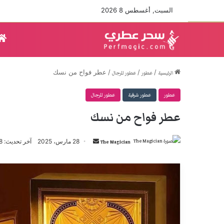
السبت, أغسطس 8 2026
/
/
/
عطر فواح من نسك
الرئيسية
عطور
عطور للرجال
عطور
عطور شرقية
عطور للرجال
عطر فواح من نسك
أرسل
28 مارس، 2025
آخر تحديث: 28 مارس، 2025
The Magician
بريدا
إلكترونيا