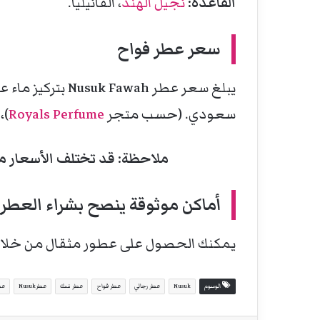
القاعدة:
نجيل الهند
، الفانيليا.
سعر
عطر فواح
سعودي. (حسب متجر
Royals Perfume
)، ب
ملاحظة: قد تختلف الأسعار م
أماكن موثوقة ينصح بشراء العطر 
يمكنك الحصول على عطور مثقال من خلا
الوسوم
Nusuk
عطر رجالي
عطر فواح
عطر نسك
عطرNusuk
عط