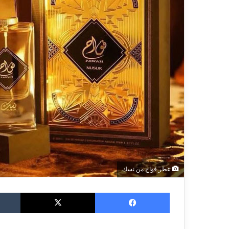
عطر فواح من نسك
فيسبوك
‫X