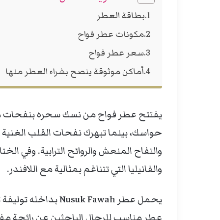
بطاقة العطر
مكونات عطر فواح
سعر عطر فواح
أماكن موثوقة ينصح بشراء العطر منها
يفتتح عطر فواح من نسك سحره بنفحات من
حواسك، بينما تبهرك نفحات القلب الغنية ب
والتفاح المنعش والروائح الترابية. وفي الخ
والفانيليا التي تتناغم بمثالية مع اللافندر.
يحمل عطر usuk Fawah
عطر مناسب للرجال الباحثين عن رائحة مفع