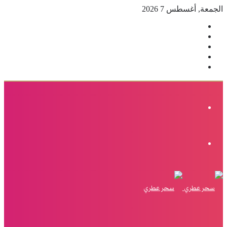
الجمعة, أغسطس 7 2026
فيسبوك
‫X
بينتيريست
انستقرام
إضافة
عمود
جانبي
القائمة
الوضع
المظلم