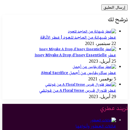
نرشح لك
عطر شيهانة من الماجد للعود | عطر الأناقة
22 سبتمبر، 2021
عطر Issey Miyake A Drop d’Issey Essentielle
25 أبريل، 2023
عطر ساكريفايس من أجمل Ajmal Sacrifice
5 نوفمبر، 2021
عطر فلورال فيرس A Floral Verse من غوتشي
29 أبريل، 2023
تريند عطري
عائلات العطور وأنواعها