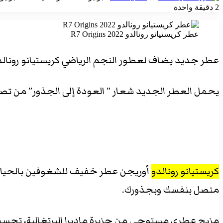
بريدا
2
دقيقة واحدة
إلكترونيا
عطر كريستيانو رونالدو 2022 R7 Origins
‫X
تيلقرام
واتساب
فيسبوك
بينتيريست
عطر جديد يضاف لعطور النجم الرياضي كريستيانو رونالدو
يحمل العطر الجديد شعار ” العودة إلى الجذور” من تصميم الانف
كريستيانو رونالدو
أوريجن عطر خفيف للشغوفين بالحياة وا
متصل بنفسك وبجذورك.
مزيج عطري مستوحى من جزيرة ماديرا البرتغالية، تجسيد 