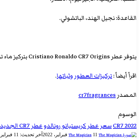
القاعدة: نجيل الهند، الباتشولي.
يتوفر عطر Cristiano Ronaldo CR7 Origins بتركيز ماء تواليت Eau de toilette بعدة سعات 30 مل بسعر 27 يورو، 50 مل 37 يورو و100 مل بسعر 47 يورو.
اقرأ أيضاً :
تركيزات العطور وثباتها
.
المصدر
cr7fragrances
الوسوم
CR7 2022
سعر عطر كريستيانو رونالدو
عطر CR7 الجديد
أرسل
11 فبراير، 2022
آخر تحديث: 11 فبراير، 2022
The Magician