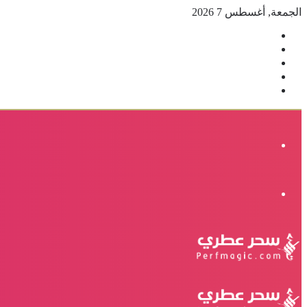
الجمعة, أغسطس 7 2026
فيسبوك
‫X
بينتيريست
انستقرام
إضافة
عمود
جانبي
القائمة
الوضع
المظلم