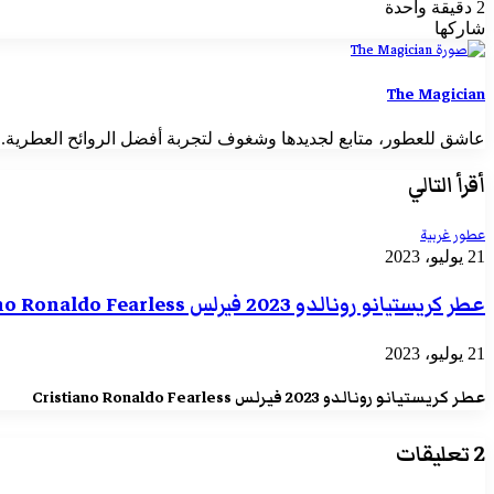
بريدا
2
دقيقة واحدة
إلكترونيا
‫X
تيلقرام
واتساب
فيسبوك
بينتيريست
شاركها
‫X
طباعة
لينكدإن
‫Pocket
مشاركة
فيسبوك
بينتيريست
Odnoklassniki
عبر
البريد
The Magician
عاشق للعطور، متابع لجديدها وشغوف لتجربة أفضل الروائح العطرية. بدأت ر
أقرأ التالي
عطور غربية
21 يوليو، 2023
عطر كريستيانو رونالدو 2023 فيرلس Cristiano Ronaldo Fearless
21 يوليو، 2023
عطر كريستيانو رونالدو 2023 فيرلس Cristiano Ronaldo Fearless
‫2 تعليقات