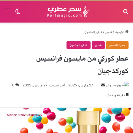
البحث
القا
الوضع الم
/
/
الرئيسية
عطور
عطور للجنسين
جديد العطور
عطور
عطور للجنسين
عطر كوركي من مايسون فرانسيس
كوركدجيان
وعد
أرسل
27 مارس، 2025
آخر تحديث: 27 مارس، 2025
0
بريدا
دقيقة واحدة
إلكترونيا