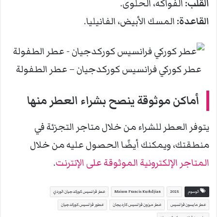
القلب:
الفواكه، الحلوى.
القاعدة:
المسك الأبيض، الفانيليا.
عطر كوركي فرانسيس كوركدجيان – عطر الطفولة
أماكن موثوقة ينصح بشراء العطر منها
يتوفر العطر للشراء من خلال متاجر التجزئة في
منطقتك، ويمكنك أيضًا الحصول عليه من خلال
المتاجر الإلكترونية الموثوقة على الإنترنت
.
الوسوم
2025
Maison Francis Kurkdjian
عطر فرانسيس كوركدجيان الوردي
عطر مايسون فرانسيس
عطر ميزون فرانسيس كارديجان
عطور فرانسيس كوركدجيان