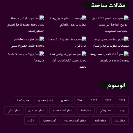
مقالات ساخنة
الوسوم
2022
2023
2025
Dior
gissah
إصدار محدود
جديد قصة
درعه
عطر رجالي
عطر قصة
عطر قصة الجديد
عطر للجنسين
عطر نسائي
عطر نيش
عطور قصة
عطور قصة الجديدة
قصة للعطور
لافيرن