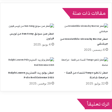
مقالات ذات صلة
عطر صن سونق Sun Song من لويس
فيتون
عطر Irresistible Givenchy Nectar من
جيفنشي
4 يونيو، 2025
6 ديسمبر، 2025
عطر تانغو Tango للنساء من قصة –
عطر بولو ريد اكستريم Ralph Lauren
مراجعة شاملة
Polo Red Extreme 2025
22 يوليو، 2025
29 نوفمبر، 2025
اترك تعليقاً