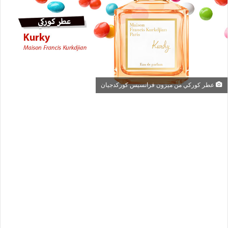
عطر كوركي من ميزون فرانسيس كوركدجيان