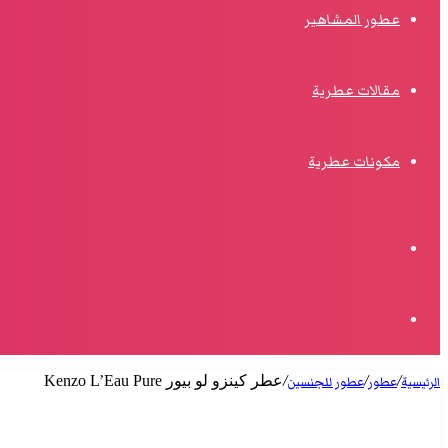
عطور المشاهير
مقالات عطرية
مكونات عطرية
الوضع
المظلم
البحث
/
/
/
عطر كينزو لو بيور Kenzo L’Eau Pure
الرئيسية
عطور
عطور للجنسين