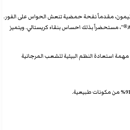
ريق فوار من اليوسفي الإيطالي والليمون، مقدماً نفحة حمضية تنعش الحواس على الفور.
ويكمن في قلبه تناغم نقي هادئ من الخزامى الأبيض الفرنسي، ممزوج بالحيوية المائية لمركب الأكوازون “Aquozone®”، مستحضراً بذلك احساس بنقاء كريستالي. ويتميز
بانية بالمسئولية البيئية، يدعم عطر لو بيور بفخر جمعية “Coral Gardeners” التي تبنت مهمة استعادة النظم البيئية للشعب المرجانية