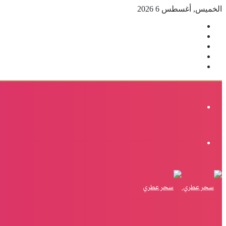
الخميس, أغسطس 6 2026
فيسبوك
‫X
بينتيريست
انستقرام
إضافة
عمود
جانبي
القائمة
الوضع
المظلم