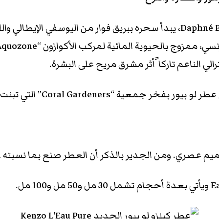
عطر معش من توقيع الأنف العطرية دافني بوجي Daphné Bugey، يبدأ سحره بب
ي الناعم تاركا ًأثر مشرق مريح على البشرة.
وتماشياً مع التزام كينزو اليا
من الجدير بالذكر أن العطر صنع بما نسبته 91% من مكونات طبيعية.