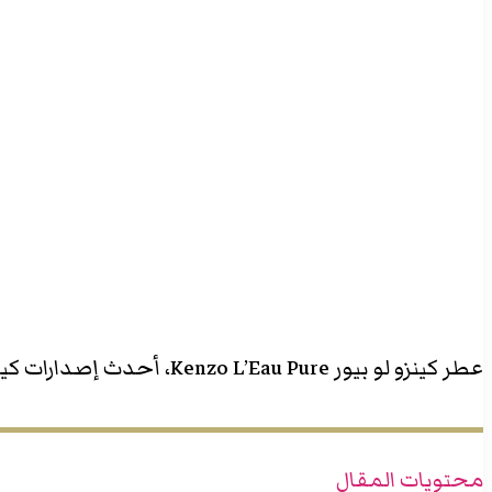
‫X
تيلقرام
واتساب
فيسبوك
بينتيريست
عطر كينزو لو بيور Kenzo L’Eau Pure، أحدث إصدارات كينزو العطرية في صيف 2025، عطر يجسد جوهر البهجة والوضوح والانتعاش الحسي للرجال والنساء.
محتويات المقال