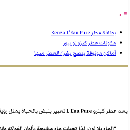
بطاقة عطر Kenzo L’Eau Pure
مكونات عطر كنزو لو بيور
أماكن موثوقة ينصح بشراء العطر منها
يعد عطر كينزو L’Eau Pure تعبير ينبض بالحياة يمثل رؤية كينزو تاكادا الشعرية:
“الماء بلا لون، لذا تخيلت ماء مشبعة بألوان الفواكه وال