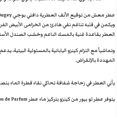
العطر بقاعدة غنية بالمسك الناعم وخشب الصندل الأسترال
المهددة بالإنقراض.
يأتي العطر في زحاجة شفافة تحاكي نقاء قطرة الماء بتصميم عصري. و
يتوفر عطر لو بيور من كينزو بتركيز ماء عطر Eau de Parfum ويأتي بعدة أحجام تشمل 30 مل و50 مل و100 مل.