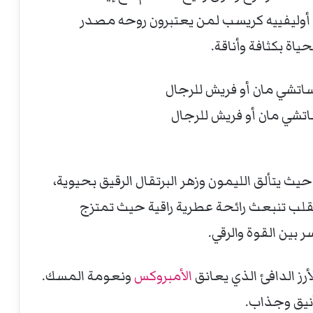
وليفييه كريسب لمن يعتبرون روحه مصدر
اة بكثافة وأناقة.
تشي مان أو فريش للرجال
 يتألق الليمون وزهر البرتقال الرقيق بحيوية،
قلب تنبعث رائحة عطرية راقية حيث تمتزج
ر بين القوة والرقي.
ز الدافئ الذي يعانق
الأمبروكس
ونعومة المسك.
نيق وجذاب.