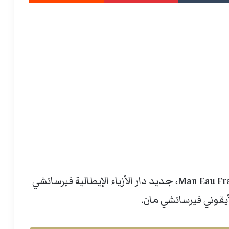
عطر مان او فريش اكستريم Man Eau Fraiche Extreme، جديد دار الأزياء الإيطالية فيرساتشي