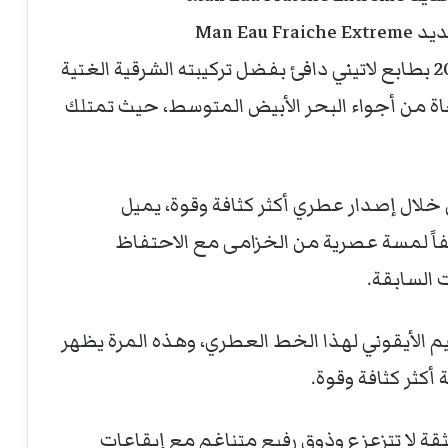
Man Eau
بينما يتميز عطر فيرساتشي مان الأصلي 2003 بطابع لاتيني دافئ بفضل تركيبته الشرقية الغتية
 من أجواء البحر الأبيض المتوسط، حيث تمتلك
لال إصدار عطري أكثر كثافة وقوة، يميل
اً لمسة عصرية من الخزامى مع الاحتفاظ
 السابقة.
م الأيقوني لهذا الخط العطري، وهذه المرة يظهر
 أكثر كثافة وقوة.
قة لا تتزعزع وذوق رفيع متناغم مع إيقاعات