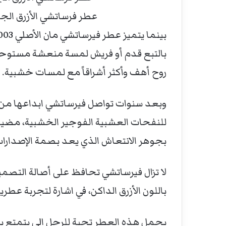
عطر فرساتشي الأزرق الجديد  Fraiche Extreme
بالتبع قدم أو فريش لمسة منعشة مستوحاة
روح أهف وأكثر أشراقاً مع لمسات خشبية.
وبعد سنوات تواصل فيرساتشي ابداعها من خ
للنفحات العشبية الفوجير الخشبية، مضيف
بجوهر الانتعاش الذي يعد بصمة الإصدارات
لا تزال فيرساتشي تحافظ على أصالة التصمي
باللون الأزرق الداكن، في اشارة لتجربة عطرية
يحمل هذه العطر تحية للرجل الي يتمتع بث