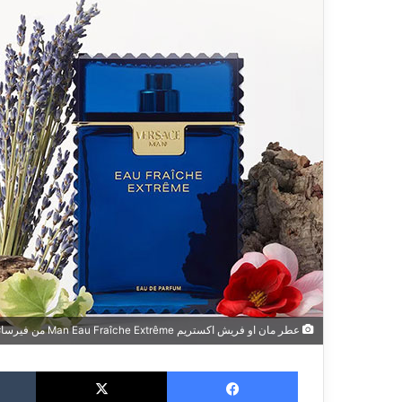
عطر مان او فريش اكستريم Man Eau Fraîche Extrême من فيرساتشي
فيسبوك
‫X