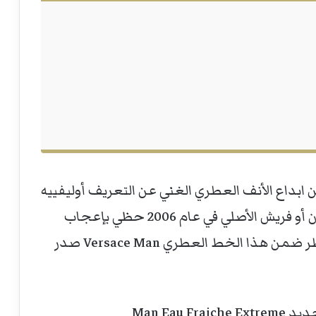
Man ، عبق رجالي من ابداع الأنف العطري الغني عن التعريف أوليفييه
كريسب Olivier Cresp. منذ إطلاق عطر مان أو فريش الأصلي في عام 2006 حظي بإعجاب
الكثيرين حول العالم. مع العلم بأن أول عطر ضمن هذا الخط العطري Versace Man صدر