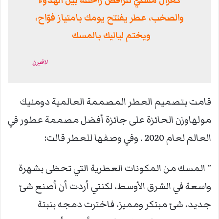
كغزال مسكيّ تتراقص راحئته بين الهدوء
والصخب، عطر يفتتح يومك بامتياز فوّاح،
ويختم لياليك بالمسك
لافيرن
قامت بتصميم العطر المصممة العالمية دومنيك
مولهاوزن الحائزة على جائزة أفضل مصممة عطور في
العالم لعام 2020 . وفي وصفها للعطر قالت:
” المسك من المكونات العطرية التي تحظى بشهرة
واسعة في الشرق الأوسط، لكنني أردت أن أصنع شئ
جديد، شئ مبتكر ومميز، فاخترت دمجه بنبتة