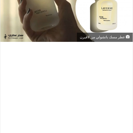
عطر مسك باتشولي من لافيرن