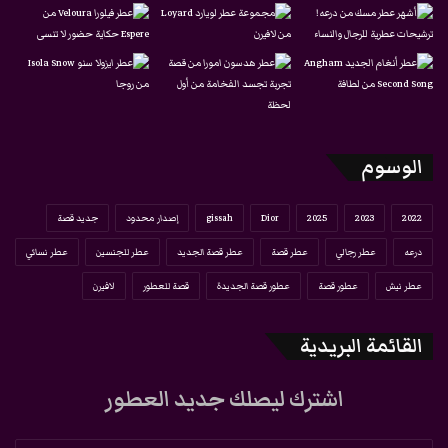
الوسوم
2022
2023
2025
Dior
gissah
إصدار محدود
جديد قصة
درعه
عطر رجالي
عطر قصة
عطر قصة الجديد
عطر للجنسين
عطر نسائي
عطر نيش
عطور قصة
عطور قصة الجديدة
قصة للعطور
لافيرن
القائمة البريدية
اشترك ليصلك جديد العطور