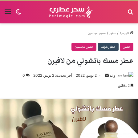
البحث
القا
الوضع الم
/
/
الرئيسية
عطور
عطور للجنسين
عطور
عطور شرقية
عطور للجنسين
عطر مسك باتشولي من لافيرن
وعد
أرسل
2 يونيو، 2022
آخر تحديث: 2 يونيو، 2022
0
بريدا
2 دقائق
إلكترونيا