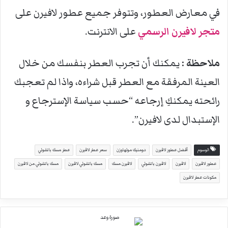
في معارض العطور، وتتوفر جميع عطور لافيرن على
متجر لافيرن الرسمي
على الانترنت.
ملاحظة :
يمكنك أن تجرب العطر بنفسك من خلال
العينة المرفقة مع العطر قبل شراءه، واذا لم تعجبك
رائحته يمكنكِ إرجاعه “حسب سياسة الإسترجاع و
الإستبدال لدى لافيرن”.
الوسوم
أفضل عطور لافيرن
دومنيك مولهاوزن
سعر عطر لافيرن
عطر مسك باتشولي
عطور لافيرن
لافيرن
لافيرن باتشولي
لافيرن مسك
مسك باتشولي لافيرن
مسك باتشولي من لافيرن
مكونات عطر لافيرن