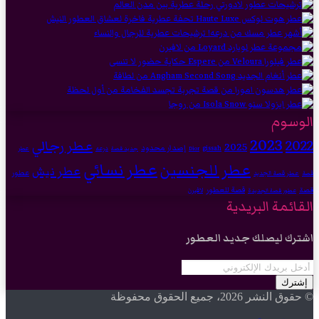
الوسوم
2023
2022
عطر رجالي
2025
إصدار محدود
gissah
درعه
Dior
جديد قصة
عطر
عطر نسائي
عطر للجنسين
عطر نيش
عطور
عطر قصة الجديد
قصة
قصة للعطور
قصة
لافيرن
عطور قصة الجديدة
القائمة البريدية
اشترك ليصلك جديد العطور
أدخل
بريدك
الإلكتروني
© حقوق النشر 2026، جميع الحقوق محفوظة