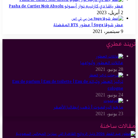
عطر باشا دي كارتييه نوار أبسولو Pasha de Cartier Noir Absolu
2 أبريل، 2023
عطر شوقا Suga | عطور BTS المفضلة
9 سبتمبر، 2021
تريند عطري
عائلات العطور وأنواعها
28 يونيو، 2021
تركيز العطر وثباته Eau de parfum | Eau de toilette | Eau de
cologne
24 يونيو، 2021
ما هو البرغموت | ذهب إيطاليا الأصفر
23 يونيو، 2021
مقالات ساخنة