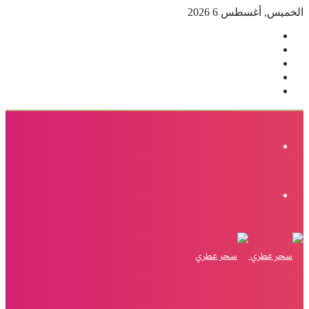
الخميس, أغسطس 6 2026
فيسبوك
‫X
بينتيريست
انستقرام
إضافة
عمود
جانبي
القائمة
الوضع
المظلم