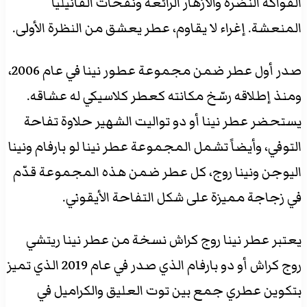
الفواكه النضرة والأزهار الرائعة ونفحات الفانيليا
المنعشة. إغراء لا يقاوم، عطر يعشق من النظرة الأولى.
صدر أول عطر ضمن مجموعة عطور نينا في عام 2006،
ومنذ إطلاقه رسّخ مكانته كعطر كلاسيكي له عشاقه.
يستحضر عطر نينا أو دو تواليت الشهير حلاوة تفاحة
التوفي، وأيضاً تشمل المجموعة عطر نينا لو بارفام ونينا
اليوجن ونينا روج، كل عطر ضمن هذه المجموعة قدّم
في زجاجة مميزة على شكل التفاحة الأيقوني.
يعتبر عطر نينا روج كراش نسخة من عطر نينا ريتشي
روج كراش أو دو بارفام الذي صدر في عام 2019 الذي تميز
بتكوين عطري جمع بين توت العليق والكراميل في