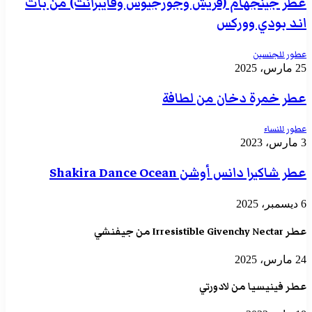
عطر جينجهام (فريش وجورجيوس وفايبرانت) من باث
اند بودي ووركس
عطور للجنسين
25 مارس، 2025
عطر خمرة دخان من لطافة
عطور للنساء
3 مارس، 2023
عطر شاكيرا دانس أوشن Shakira Dance Ocean
6 ديسمبر، 2025
عطر Irresistible Givenchy Nectar من جيفنشي
24 مارس، 2025
عطر فينيسيا من لادورتي