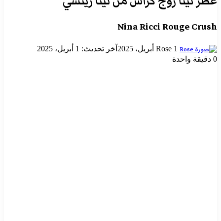
عطر نينا روج كراش من نينا ريتشي
Nina Ricci Rouge Crush
أرسل
1 أبريل، 2025
Rose
آخر تحديث: 1 أبريل، 2025
بريدا
0
دقيقة واحدة
إلكترونيا