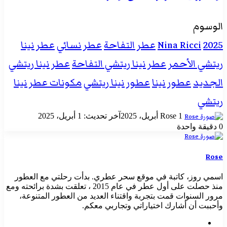
الوسوم
2025
Nina Ricci
عطر التفاحة
عطر نسائي
عطر نينا
ريتشي الأحمر
عطر نينا ريتشي التفاحة
عطر نينا ريتشي
الجديد
عطور نينا
عطور نينا ريتشي
مكونات عطر نينا
ريتشي
أرسل
1 أبريل، 2025
Rose
آخر تحديث: 1 أبريل، 2025
بريدا
0
دقيقة واحدة
إلكترونيا
Rose
اسمي روز، كاتبة في موقع سحر عطري. بدأت رحلتي مع العطور
منذ حصلت على أول عطر في عام 2015 ، تعلقت بشدة برائحته ومع
مرور السنوات قمت بتجربة واقتناء العديد من العطور المتنوعة،
وأحببت أن أشارك اختياراتي وتجاربي معكم.
موقع