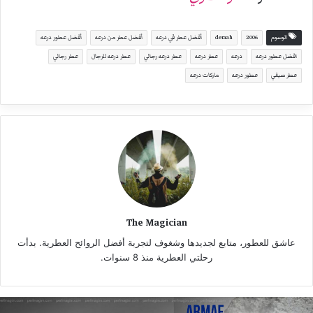
الوسوم
2006
deraah
أفضل عطر في درعه
أفضل عطر من درعه
أفضل عطور درعه
افضل عطور درعه
درعه
عطر درعه
عطر درعه رجالي
عطر درعه للرجال
عطر رجالي
عطر صيفي
عطور درعه
ماركات درعه
The Magician
عاشق للعطور، متابع لجديدها وشغوف لتجربة أفضل الروائح العطرية. بدأت
رحلتي العطرية منذ 8 سنوات.