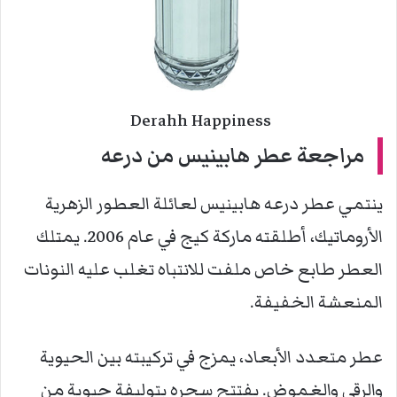
Derahh Happiness
مراجعة عطر هابينيس من درعه
ينتمي عطر درعه هابينيس لعائلة العطور الزهرية
الأروماتيك، أطلقته ماركة كيج في عام 2006. يمتلك
العطر طابع خاص ملفت للانتباه تغلب عليه النونات
المنعشة الخفيفة.
عطر متعدد الأبعاد، يمزج في تركيبته بين الحيوية
والرقي والغموض. يفتتح سحره بتوليفة حيوية من