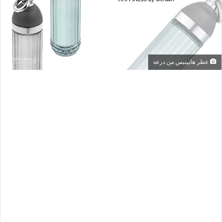
عطر هابينيس من درعه