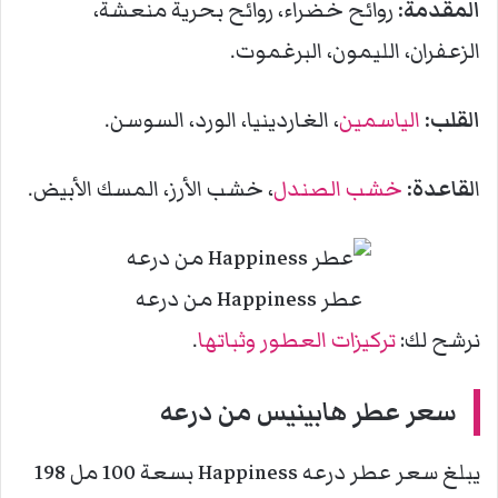
المقدمة:
روائح خضراء، روائح بحرية منعشة،
الزعفران، الليمون، البرغموت.
القلب:
الياسمين
، الغاردينيا، الورد، السوسن.
ا
لقاعدة:
خشب الصندل
، خشب الأرز، المسك الأبيض.
عطر Happiness من درعه
نرشح لك:
تركيزات العطور وثباتها
.
سعر
عطر هابينيس من درعه
يبلغ سعر عطر درعه Happiness بسعة 100 مل 198