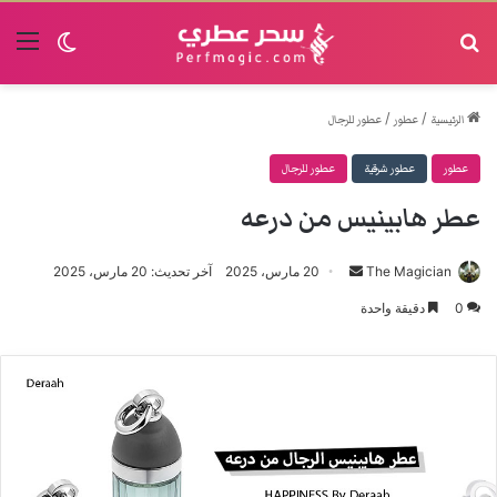
البحث
القا
الوضع الم
/
/
الرئيسية
عطور
عطور للرجال
عطور
عطور شرقية
عطور للرجال
عطر هابينيس من درعه
The Magician
أرسل
20 مارس، 2025
آخر تحديث: 20 مارس، 2025
بريدا
0
دقيقة واحدة
إلكترونيا