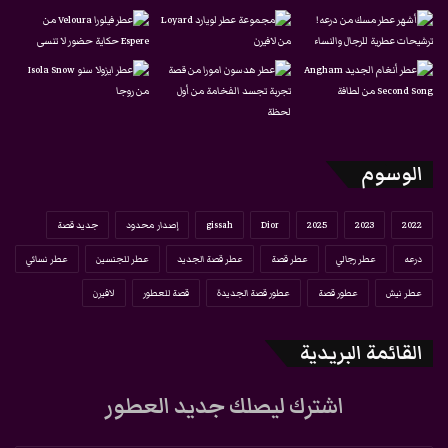
الوسوم
2022
2023
2025
Dior
gissah
إصدار محدود
جديد قصة
درعه
عطر رجالي
عطر قصة
عطر قصة الجديد
عطر للجنسين
عطر نسائي
عطر نيش
عطور قصة
عطور قصة الجديدة
قصة للعطور
لافيرن
القائمة البريدية
اشترك ليصلك جديد العطور