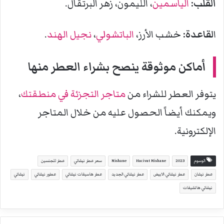
القلب:
الياسمين
، الليمون، زهر البرتقال.
ا
لقاعدة:
خشب الأرز،
الباتشولي
،
نجيل الهند
.
أماكن موثوقة ينصح بشراء العطر منها
يتوفر العطر للشراء من
متاجر التجزئة في منطقتك
،
ويمكنك أيضاً الحصول عليه من خلال المتاجر
الإلكترونية.
الوسوم
2023
Hacivat Nishane
Nishane
سعر عطر نيشاني
عطر للجنسين
عطر نيشان
عطر نيشاني الابيض
عطر نيشاني الجديد
عطر هاسيفات نيشاني
عطور نيشاني
نيشاني
نيشاني هاتشيفات