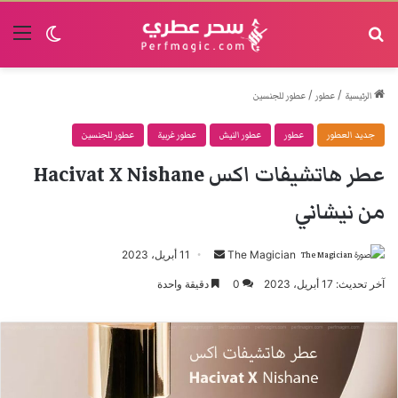
البحث
القا
الوضع الم
/
/
الرئيسية
عطور
عطور للجنسين
جديد العطور
عطور
عطور النيش
عطور غربية
عطور للجنسين
عطر هاتشيفات اكس Hacivat X Nishane
من نيشاني
The Magician
أرسل
11 أبريل، 2023
بريدا
آخر تحديث: 17 أبريل، 2023
0
دقيقة واحدة
إلكترونيا