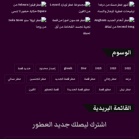
الوسوم
2022
2023
2025
Dior
gissah
إصدار محدود
جديد قصة
درعه
عطر رجالي
عطر قصة
عطر قصة الجديد
عطر للجنسين
عطر نسائي
عطر نيش
عطور قصة
عطور قصة الجديدة
قصة للعطور
لافيرن
القائمة البريدية
اشترك ليصلك جديد العطور