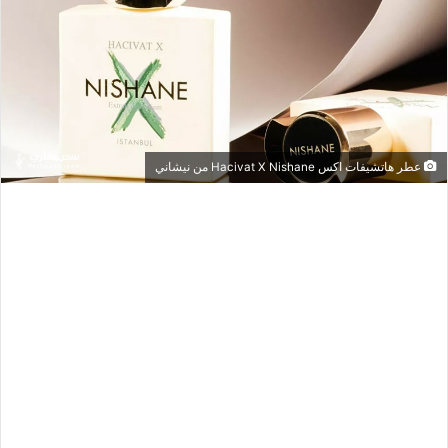
عطر هاتشيفات اكس Hacivat X Nishane من نيشاني