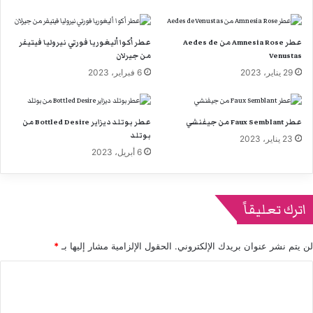
عطر Amnesia Rose من Aedes de
عطر أكوا أليغوريا فورتي نيروليا فيتيفر
Venustas
من جيرلان
29 يناير، 2023
6 فبراير، 2023
عطر Faux Semblant من جيفنشي
عطر بوتلد ديزاير Bottled Desire من
بوتلد
23 يناير، 2023
6 أبريل، 2023
اترك تعليقاً
لن يتم نشر عنوان بريدك الإلكتروني.
الحقول الإلزامية مشار إليها بـ
*
ا
ل