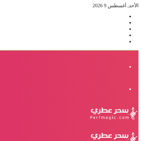
الأحد, أغسطس 9 2026
فيسبوك
‫X
بينتيريست
انستقرام
إضافة
عمود
جانبي
القائمة
الوضع
المظلم