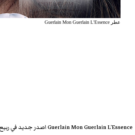
عطر Guerlain Mon Guerlain L'Essence
‫X
تيلقرام
واتساب
فيسبوك
بينتيريست
Guerlain Mon Guerlain L’Essence اصدر جديد في ربيع 2022 ضمن مجموعة جيرلان الأيقونية “مون جيرلان”، مجموعة اقترنت بصورة النجمة العالمية أنجيلينا جولي.