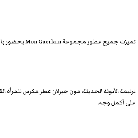
تميزت جميع عطور مجموعة Mon Guerlain بحضور بارز لمزيج الخزامى ” اللافندر” والفانيليا في تركيبة الفوجير المليئة بالأنوثة الطاغية.
ترنيمة الأنوثة الحديثة، مون جيرلان عطر مكرس للمرأة الق
على أكمل وجه.