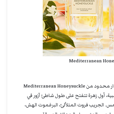
أحلام اليقظة في الريفيرا الفرنسية مع اصدار محدود من Mediterranean Honeysuckle
الذهبية، أول زهرة تتفتح على طول شاطئ آزور في
س. الجريب فروت المتلألئ، البرغموت الهش،