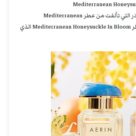
يأتي العطر كتتويج لسلسلة عطور ايرين لودر التي تألفت من عطر Mediterranean
Honeysuckle الذي صدر في عام 2015 وعطر Mediterranean Honeysuckle In Bloom الذي