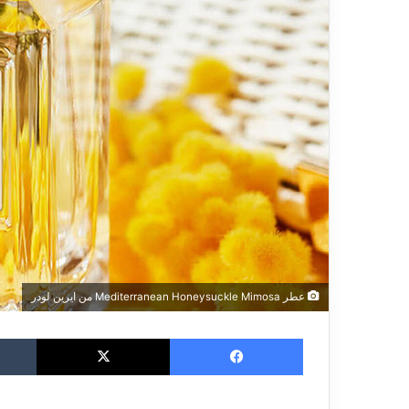
عطر Mediterranean Honeysuckle Mimosa من ايرين لودر
فيسبوك
‫X