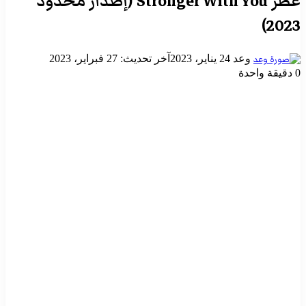
عطر Stronger With You (إصدار محدود
2023)
أرسل
وعد
24 يناير، 2023
آخر تحديث: 27 فبراير، 2023
بريدا
0
دقيقة واحدة
إلكترونيا