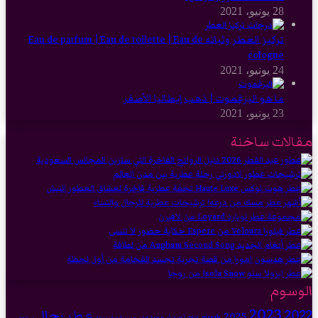
28 يونيو، 2021
تركيز العطر وثباته Eau de parfum | Eau de toilette | Eau de
cologne
24 يونيو، 2021
ما هو البرغموت | ذهب إيطاليا الأصفر
23 يونيو، 2021
مقالات ساخنة
الوسوم
2023
2022
عطر رجالي
2025
إصدار محدود
gissah
درعه
Dior
جديد قصة
عطر