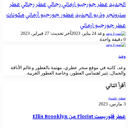
الجديد
عطر جورجيو ارماني رجالي
عطر رجالي
عطر
سترونجر وذ يو الجديد
عطور جورجيو آرماني
مكونات
عطر جورجيو ارماني
أرسل
وعد
24 يناير، 2023
آخر تحديث: 27 فبراير، 2023
بريدا
0
دقيقة واحدة
إلكترونيا
وعد
وعد، كاتبة في موقع سحر عطري، مهتمة بالعطور وعالم الأناقة
والجمال، تثير اهتمامي العطور، وخاصة العطور الغربية.
أقرأ التالي
عطور للنساء
3 مارس، 2023
عطر فلوريست Florist من Ellis Brooklyn