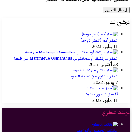
نرشح لك
عطر آدم (عطر دوحا)
11 يناير، 2023
عطر مارتنيك أوسمانثوس Martinique Osmanthus من قصة
23 أكتوبر، 2025
عطر مكارم من نخبة العود
7 يوليو، 2022
أفضل عطور ذاكرة
11 مايو، 2022
تريند عطري
عائلات العطور وأنواعها