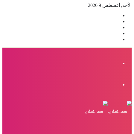
الأحد, أغسطس 9 2026
فيسبوك
‫X
بينتيريست
انستقرام
إضافة
عمود
جانبي
القائمة
الوضع
المظلم