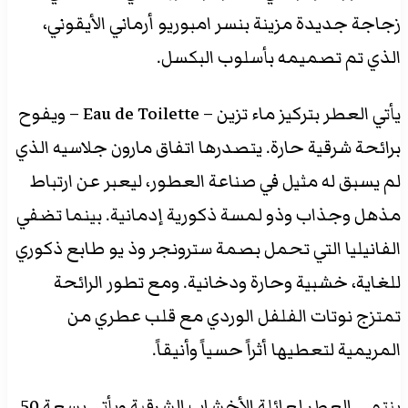
زجاجة جديدة مزينة بنسر امبوريو أرماني الأيقوني،
الذي تم تصميمه بأسلوب البكسل.
يأتي العطر بتركيز ماء تزين – Eau de Toilette – ويفوح
برائحة شرقية حارة. يتصدرها اتفاق مارون جلاسيه الذي
لم يسبق له مثيل في صناعة العطور، ليعبر عن ارتباط
مذهل وجذاب وذو لمسة ذكورية إدمانية. بينما تضفي
الفانيليا التي تحمل بصمة سترونجر وذ يو طابع ذكوري
للغاية، خشبية وحارة ودخانية. ومع تطور الرائحة
تمتزج نوتات الفلفل الوردي مع قلب عطري من
المريمية لتعطيها أثراً حسياً وأنيقاً.
ينتمي العطر لعائلة الأخشاب الشرقية ويأتي بسعة 50