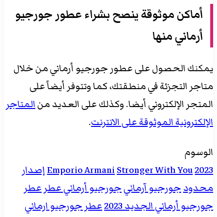
أماكن موثوقة ينصح بشراء عطور جورجيو
أرماني منها
يمكنك الحصول على عطور جورجيو أرماني من خلال
متاجر التجزئة في منطقتك، كما وتتوفر أيضاً على
المتجر الإلكتروني أيضا. وكذلك على العديد من
المتاجر
الإلكترونية الموثوقة على الانترنت
.
الوسوم
2023
Stronger With You
Emporio Armani
إصدار
محدود
جورجيو آرماني
جورجيو أرماني عطر
عطر
جورجيو أرماني الجديد 2023
عطر جورجيو ارماني