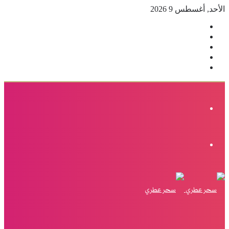
الأحد, أغسطس 9 2026
فيسبوك
‫X
بينتيريست
انستقرام
إضافة
عمود
جانبي
القائمة
الوضع
المظلم