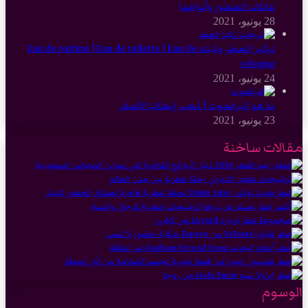
عائلات العطور وأنواعها
28 يونيو، 2021
تركيز العطر وثباته Eau de parfum | Eau de toilette | Eau de
cologne
24 يونيو، 2021
ما هو البرغموت | ذهب إيطاليا الأصفر
23 يونيو، 2021
مقالات ساخنة
الوسوم