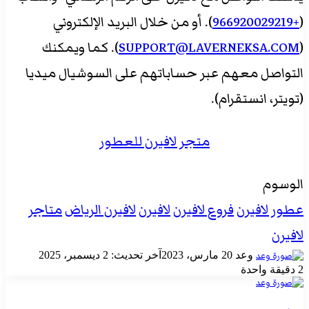
(
+966920029219
). أو من خلال البريد الإلكتروني
(
SUPPORT@LAVERNEKSA.COM
). كما ويمكنك
التواصل معهم عبر حساباتهم على السوشيال ميديا
(تويتر، انستقرام).
متجر لافيرن للعطور
الوسوم
عطور لافيرن
فروع لافيرن
لافيرن
لافيرن الرياض
متاجر
لافيرن
أرسل
وعد
20 مارس، 2023
آخر تحديث: 2 ديسمبر، 2025
بريدا
2
دقيقة واحدة
إلكترونيا