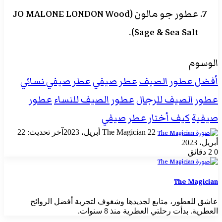
عطور جو مالون (JO MALONE LONDON Wood
Sage & Sea Salt).
الوسوم
أفضل عطور الصيف
عطر صيفي
عطر صيفي نسائي
عطور الصيف للرجال
عطور الصيف للنساء
عطور
صيفية
كيف أختار عطر صيفي
أرسل
22 أبريل، 2023
The Magician
آخر تحديث: 22
بريدا
أبريل، 2023
إلكترونيا
0
2 دقائق
The Magician
عاشق للعطور، متابع لجديدها وشغوف لتجربة أفضل الروائح
العطرية. بدأت رحلتي العطرية منذ 8 سنوات.