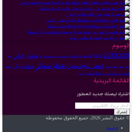
الوسوم
2023
2022
عطر رجالي
2025
إصدار محدود
gissah
درعه
Dior
جديد قصة
عطر
عطر نسائي
عطر للجنسين
عطر نيش
عطور
عطر قصة الجديد
قصة
قصة للعطور
قصة
لافيرن
عطور قصة الجديدة
القائمة البريدية
اشترك ليصلك جديد العطور
أدخل
بريدك
الإلكتروني
© حقوق النشر 2026، جميع الحقوق محفوظة
الرئيسية