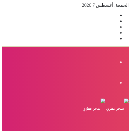
الجمعة, أغسطس 7 2026
فيسبوك
‫X
بينتيريست
انستقرام
إضافة
عمود
جانبي
القائمة
الوضع
المظلم