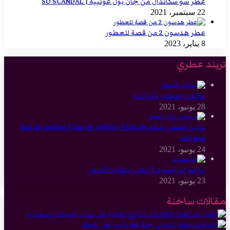
عطر سو سكاندال من جان بول غوتييه | SO SCANDAL
22 سبتمبر، 2021
عطر هدسون 2 من قصة للعطور
8 يناير، 2023
تريند عطري
عائلات العطور وأنواعها
28 يونيو، 2021
تركيز العطر وثباته Eau de parfum | Eau de toilette | Eau de
cologne
24 يونيو، 2021
ما هو البرغموت | ذهب إيطاليا الأصفر
23 يونيو، 2021
مقالات ساخنة