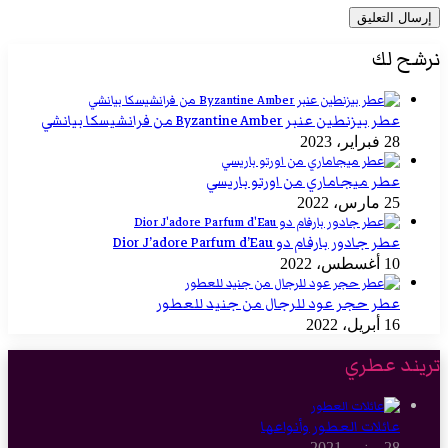
نرشح لك
عطر بيزنطين عنبر Byzantine Amber من فرانشيسكا بيانشي
28 فبراير، 2023
عطر ميجاماري من اورتو باريسي
25 مارس، 2022
عطر جادور بارفام دو Dior J’adore Parfum d’Eau
10 أغسطس، 2022
عطر حجر عود للرجال من جنيد للعطور
16 أبريل، 2022
تريند عطري
عائلات العطور وأنواعها
28 يونيو، 2021