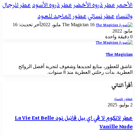
الأحمر
عطر ذروه الأخضر
عطر ذروه الأسود
عطر للرجال
والنساء
عطر نسائي
عطور الماجد للعود
أرسل
16 مايو، 2022
The Magician
آخر تحديث: 16
بريدا
مايو، 2022
إلكترونيا
0
دقيقة واحدة
The Magician
عاشق للعطور، متابع لجديدها وشغوف لتجربة أفضل الروائح
العطرية. بدأت رحلتي العطرية منذ 8 سنوات.
أقرأ التالي
عطور للنساء
2 يوليو، 2025
عطر لانكوم لا في اي بيل فانيل نود La Vie Est Belle
Vanille Nude