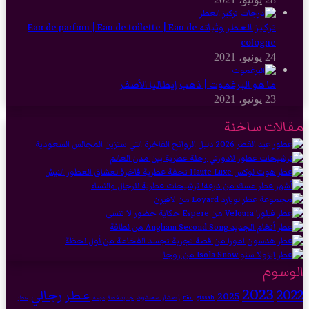
تركيز العطر وثباته Eau de parfum | Eau de toilette | Eau de
cologne
24 يونيو، 2021
ما هو البرغموت | ذهب إيطاليا الأصفر
23 يونيو، 2021
مقالات ساخنة
الوسوم
2023
2022
عطر رجالي
2025
إصدار محدود
gissah
درعه
Dior
جديد قصة
عطر