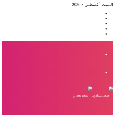
السبت, أغسطس 8 2026
فيسبوك
‫X
بينتيريست
انستقرام
إضافة
عمود
جانبي
القائمة
الوضع
المظلم