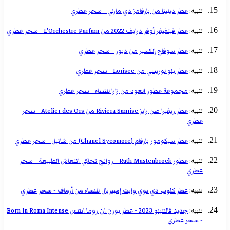
تنبيه:
عطر ديلينا من بارفامز دي مارلي - سحر عطري
تنبيه:
عطر فيتفيفر أوفر درايف 2022 من L'Orchestre Parfum - سحر عطري
تنبيه:
عطر سوفاج إلكسير من ديور - سحر عطري
تنبيه:
عطر بلو لوريسي من Lorisee - سحر عطري
تنبيه:
مجموعة عطور العود من زارا للنساء - سحر عطري
تنبيه:
عطر ريفيرا صن رايز Riviera Sunrise من Atelier des Ors - سحر
عطري
تنبيه:
عطر سيكومور بارفام (Chanel Sycomore) من شانيل - سحر عطري
تنبيه:
عطور Ruth Mastenbroek - روائح تحاكي انتعاش الطبيعة - سحر
عطري
تنبيه:
عطر كلوب دي نوي وايت إمبيريال للنساء من أرماف - سحر عطري
تنبيه:
جديد فالنتينو 2023 - عطر بورن ان روما انتنس Born In Roma Intense
- سحر عطري