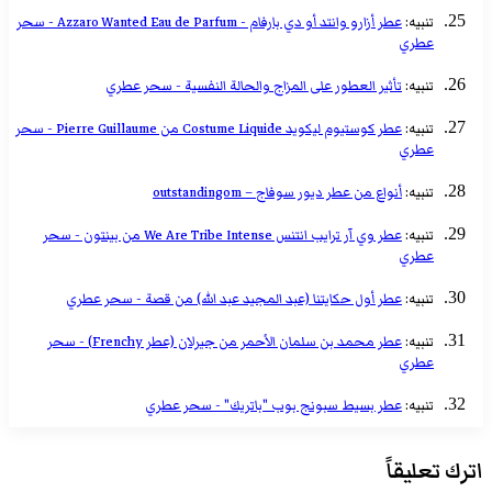
تنبيه:
عطر أزارو وانتد أو دي بارفام - Azzaro Wanted Eau de Parfum - سحر
عطري
تنبيه:
تأثير العطور على المزاج والحالة النفسية - سحر عطري
تنبيه:
عطر كوستيوم ليكويد Costume Liquide من Pierre Guillaume - سحر
عطري
تنبيه:
أنواع من عطر ديور سوفاج – outstandingom
تنبيه:
عطر وي آر ترايب انتنس We Are Tribe Intense من بينتون - سحر
عطري
تنبيه:
عطر أول حكايتنا (عبد المجيد عبد الله) من قصة - سحر عطري
تنبيه:
عطر محمد بن سلمان الأحمر من جيرلان (عطر Frenchy) - سحر
عطري
تنبيه:
عطر بسيط سبونج بوب "باتريك" - سحر عطري
اترك تعليقاً