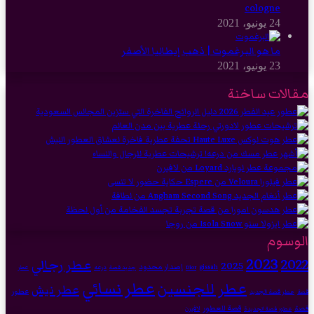
cologne
24 يونيو، 2021
ما هو البرغموت | ذهب إيطاليا الأصفر
23 يونيو، 2021
مقالات ساخنة
الوسوم
2023
2022
عطر رجالي
2025
إصدار محدود
gissah
درعه
Dior
جديد قصة
عطر
عطر نسائي
عطر للجنسين
عطر نيش
عطور
عطر قصة الجديد
قصة
قصة للعطور
قصة
لافيرن
عطور قصة الجديدة