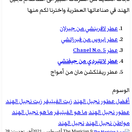
الهند في صناعاتها العطرية واخترنا لكم منها
عطر لافرينشي من جيرلان
عطر ايروس من فيرزاتشي
عطر Chanel N.o. 5
عطر لانتيردي من جيفنشي
عطر ريفلكشن مان من أمواج
الوسوم
أفضل عطور نجيل الهند
زيت الفيتيفر
زيت نجيل الهند
عطور نجيل الهند
ما هو الفيتيفر
ما هو نجيل الهند
مواطن نجيل الهند
نجيل الهند
أرسل
9 أغسطس، 2021
The Magician
آخر تحديث: 28