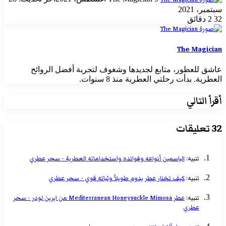
بريدا
سبتمبر، 2021
إلكترونيا
32
2 دقائق
The Magician
عاشق للعطور، متابع لجديدها وشغوف لتجربة أفضل الروائح
العطرية. بدأت رحلتي العطرية منذ 8 سنوات.
أقرأ التالي
‫32 تعليقات
تنبيه:
الياسمين أنواعه وفوائده واستخداماته العطرية - سحر عطري
تنبيه:
كيف تختار عطر يدوم طويلاً وثباته قوي - سحر عطري
تنبيه:
عطر Mediterranean Honeysuckle Mimosa من ايرين لودر - سحر
عطري