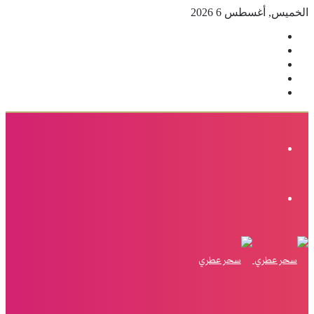
الخميس, أغسطس 6 2026
فيسبوك
‫X
بينتيريست
انستقرام
إضافة
عمود
جانبي
القائمة
الوضع
المظلم