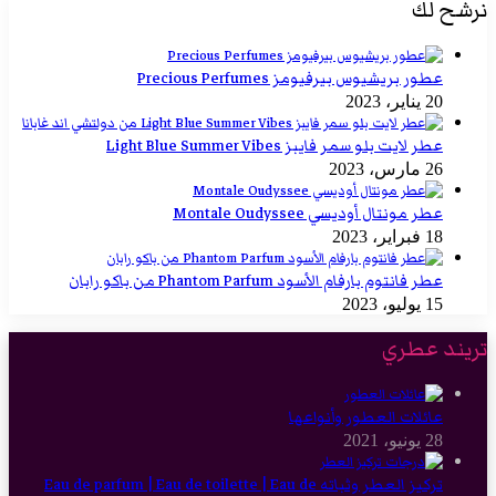
نرشح لك
عطور بريشيوس بيرفيومز Precious Perfumes
20 يناير، 2023
عطر لايت بلو سمر فايبز Light Blue Summer Vibes
26 مارس، 2023
عطر مونتال أوديسي Montale Oudyssee
18 فبراير، 2023
عطر فانتوم بارفام الأسود Phantom Parfum من باكو رابان
15 يوليو، 2023
تريند عطري
عائلات العطور وأنواعها
28 يونيو، 2021
تركيز العطر وثباته Eau de parfum | Eau de toilette | Eau de