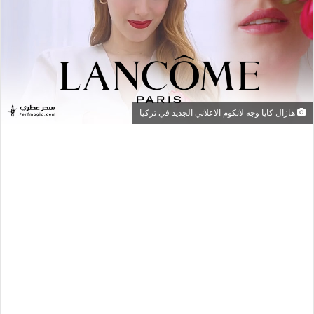
هازال كايا وجه لانكوم الاعلاني الجديد في تركيا