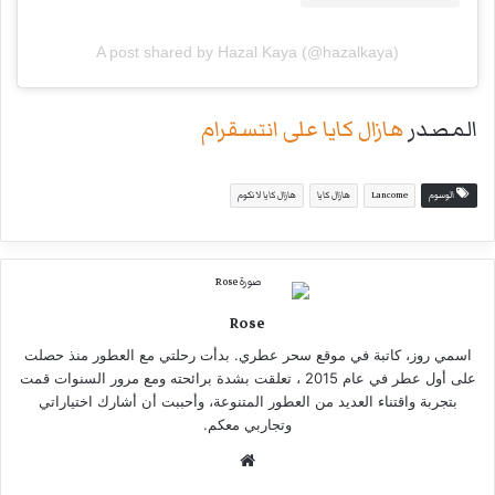
A post shared by Hazal Kaya (@hazalkaya)
المصدر
هازال كايا على انتسقرام
الوسوم
Lancome
هازال كايا
هازال كايا لانكوم
Rose
اسمي روز، كاتبة في موقع سحر عطري. بدأت رحلتي مع العطور منذ حصلت
على أول عطر في عام 2015 ، تعلقت بشدة برائحته ومع مرور السنوات قمت
بتجربة واقتناء العديد من العطور المتنوعة، وأحببت أن أشارك اختياراتي
وتجاربي معكم.
موقع
الويب