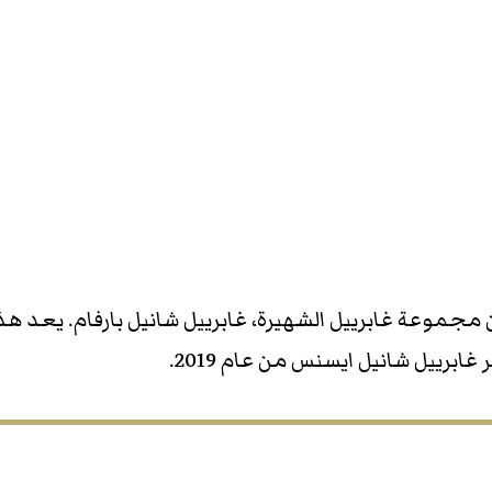
جموعة غابرييل الشهيرة، غابرييل شانيل بارفام. يعد هذ