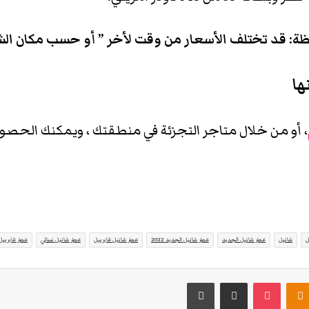
ة: قد تختلف الأسعار من وقت لأخر ” أو حسب مكان الش
ها
، أو من خلال متاجر التجزئة في منطقتك ، ويمكنك الحصو
ل
شانيل
عطر شانيل الجديد
عطر شانيل الجديد 2022
عطر شانيل غابرييل
عطر شانيل نسائي
عطر غابرييل
Odnoklassniki
‫Pocket
مشاركة عبر البريد
طباعة