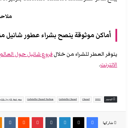
ملاحظ
أماكن موثوقة ينصح بشراء عطور شانيل من
يتوفر العطر للشراء من خلال
فروع شانيل حول العالم
الانترنت
.
الوسوم
2022
Chanel
Gabrielle Chanel
Gabrielle Chanel Parfum
سعر عطر غابرييل شاني
فيسبوك
‫X
لينكدإن
بينتيريست
شاركها