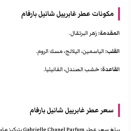
مكونات
عطر غابرييل شانيل بارفام
المقدمة:
زهر البرتقال.
القلب:
الياسمين، اليلانج، مسك الروم.
ا
لقاعدة:
خشب الصندل، الفانيليا.
سعر
عطر غابرييل شانيل بارفام
يبلغ سعر عطر Gabrielle Chanel Parfum بتركيز ماء عطر وبسعة 35 مل 345 دولار أمريكي.