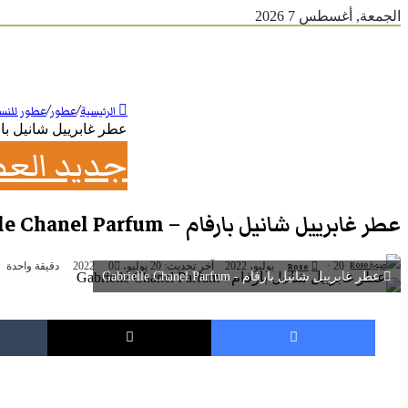
الجمعة, أغسطس 7 2026
/
/
الرئيسية
عطور
عطور للنسا
عطر غابرييل شانيل بارفام – anel Parfum
جديد العط
عطر غابرييل شانيل بارفام – Gabrielle Chanel Parfum
أرسل
20 يوليو، 2022
آخر تحديث: 20 يوليو، 2022
0
دقيقة واحدة
Rose
عطر غابرييل شانيل بارفام - Gabrielle Chanel Parfum
بريدا
إلكترونيا
فيسبوك
‫X