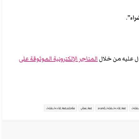
راء”
.
ل عليه من خلال
المتاجر الإلكترونية الموثوقة على
 شانيل
عطر غابرييل شانيل الجديد
عطر نسائي
مكونات عطر غابرييل شانيل