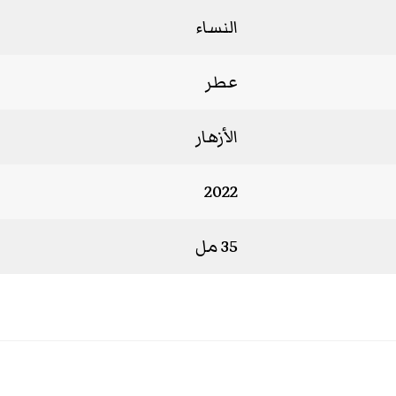
النساء
عطر
الأزهار
2022
35 مل