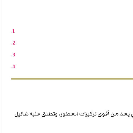
Olivie-. يأتي هذه الإصدار بتركيز بارفام الذي يعد من أقوى تركيزات العطور، وتطلق عليه شانيل