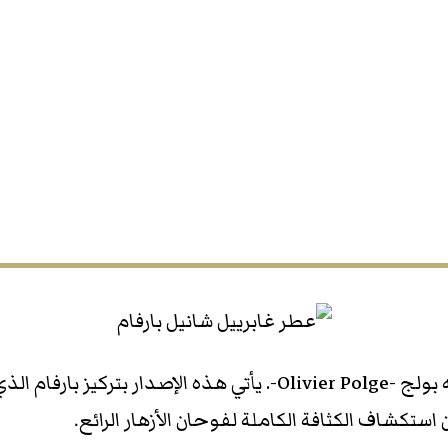
قام بتصميم هذه الثلاثة عطور صانع العطور أوليفييه بولج -r Polge
كشاف الكثافة الكاملة لفوحان الأزهار الرائع.