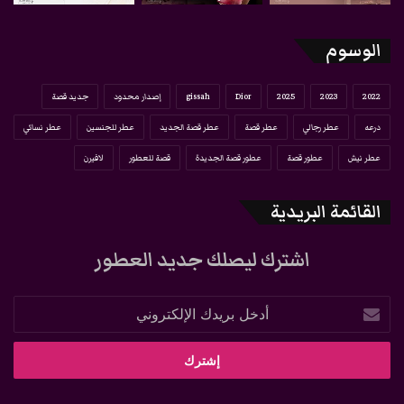
الوسوم
2022
2023
2025
Dior
gissah
إصدار محدود
جديد قصة
درعه
عطر رجالي
عطر قصة
عطر قصة الجديد
عطر للجنسين
عطر نسائي
عطر نيش
عطور قصة
عطور قصة الجديدة
قصة للعطور
لافيرن
القائمة البريدية
اشترك ليصلك جديد العطور
أدخل
بريدك
الإلكتروني