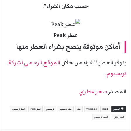
حسب مكان الشراء”
.
عطر Peak
أماكن موثوقة ينصح بشراء العطر منها
يتوفر العطر للشراء من خلال
الموقع الرسمي لشركة
تريسيوم.
المصدر
سحر عطري
الوسوم
2022
Traceume
بيك
بيك تريسيوم
تريسيوم
عطر Peak
عطر تريسيوم
عطر رجالي
عطور تريسيوم