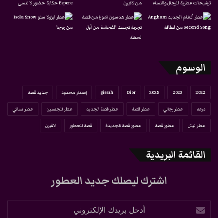
الوسوم
2022
2023
2025
Dior
gissah
إصدار محدود
جديد قصة
درعه
عطر رجالي
عطر قصة
عطر قصة الجديد
عطر للجنسين
عطر نسائي
عطر نيش
عطور قصة
عطور قصة الجديدة
قصة للعطور
لافيرن
القائمة البريدية
اشترك ليصلك جديد العطور
أدخل
بريدك