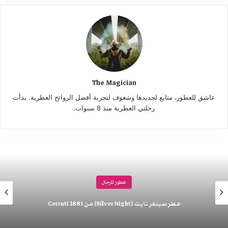
The Magician
عاشق للعطور، متابع لجديدها وشغوف لتجربة أفضل الروائح العطرية. بدأت
رحلتي العطرية منذ 8 سنوات.
عطور للرجال
عطر سيلفر نايت (Silver Night) من Cerruti 1881