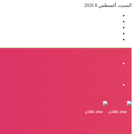
السبت, أغسطس 8 2026
فيسبوك
‫X
بينتيريست
انستقرام
إضافة
عمود
جانبي
القائمة
الوضع
المظلم