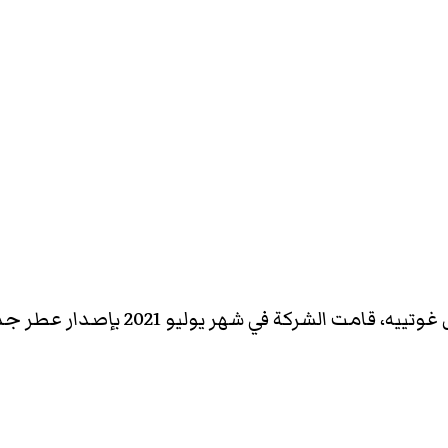
إصدار عطر جديد باسم سكاندال قولد، اصدار ذهبي أنيق محدود.