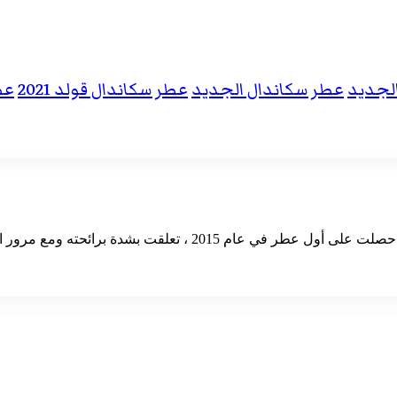
لجديد
عطر سكاندال الجديد
عطر سكاندال قولد 2021
عط
اسمي روز، كاتبة في موقع سحر عطري. بدأت رحلتي مع العطور منذ حص