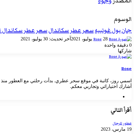
المصدر
وجوه
الوسوم
جان بول غوتييه
سعر عطر سكاندال
سعر عطر سكاندال ا
أرسل
28 يوليو، 2021
آخر تحديث: 30 يوليو، 2021
Rose
بريدا
0
دقيقة واحدة
إلكترونيا
‫X
تيلقرام
واتساب
فيسبوك
بينتيريست
شاركها
‫X
طباعة
لينكدإن
‫Pocket
مشاركة
فيسبوك
بينتيريست
Odnoklassniki
عبر
البريد
Rose
أشارك اختياراتي وتجاربي معكم.
موقع
الويب
أقرأ التالي
عطور للرجال
19 مارس، 2023