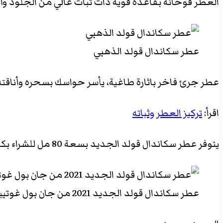
العطر فوحانه بقاعدة قوية ذات ثبات عالي من الجلود و
عطر سكاندال قولد الذهبي
عطر جرئ فاخر باثارة طاغية، يأسر حواسك بسحره وأناقته، يأتي العطر بتركيز
اقرأ:
تركيز العطر وثباته
يتوفر عطر سكاندال قولد الجديد بسعة 80 مل للشراء بكمية محدودة من خلال متجر وجوه بسعر 575 درهم اماراتي اي ما يعادل 156 دولار أمريكي.
عطر سكاندال قولد الجديد 2021 من جان بول غوتييه