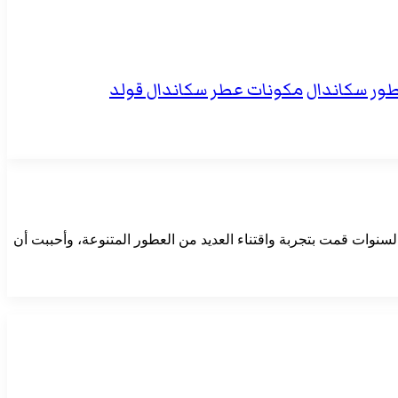
ور سكاندال
مكونات عطر سكاندال قولد
لت على أول عطر في عام 2015 ، تعلقت بشدة برائحته ومع مرور السنوات قمت بتجربة واقتناء العديد من العطور المتنوعة، وأحببت أن