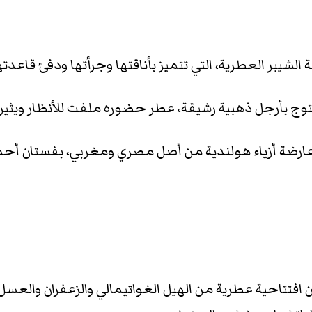
شيبر العطرية، التي تتميز بأناقتها وجرأتها ودفئ قاعدتها،
توج بأرجل ذهبية رشيقة، عطر حضوره ملفت للأنظار ويثير
، عارضة أزياء هولندية من أصل مصري ومغربي، بفستان أح
افتتاحية عطرية من الهيل الغواتيمالي والزعفران والعسل