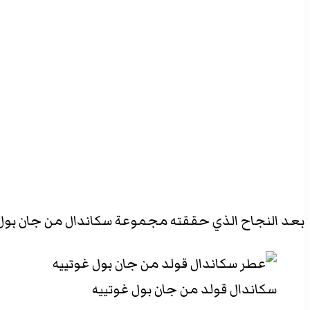
‫X
تيلقرام
واتساب
فيسبوك
بينتيريست
بعد النجاح الذي حققته مجموعة سكاندال من جان بول غوتييه، قامت الشركة في شهر يوليو 2021 ب
سكاندال قولد من جان بول غوتييه