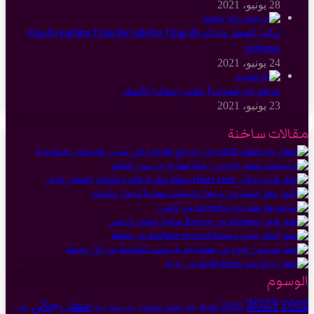
28 يونيو، 2021
تركيز العطر وثباته Eau de parfum | Eau de toilette | Eau de
cologne
24 يونيو، 2021
ما هو البرغموت | ذهب إيطاليا الأصفر
23 يونيو، 2021
مقالات ساخنة
الوسوم
2023
2022
عطر رجالي
2025
إصدار محدود
gissah
درعه
Dior
جديد قصة
عطر