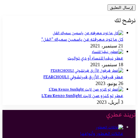
نرشح لك
كل ما تود معرفته عن ياسمين سمباك “الفل”
21 سبتمبر، 2021
عطر نيفيا للنساء أو دي تواليت
18 سبتمبر، 2021
عطر فيرفول الأزرق فيرتشولي FEARCHOULI
26 يونيو، 2023
عطر لو كنزو صن لايت L’Eau Kenzo Sunlight
3 أبريل، 2023
تريند عطري
عائلات العطور وأنواعها