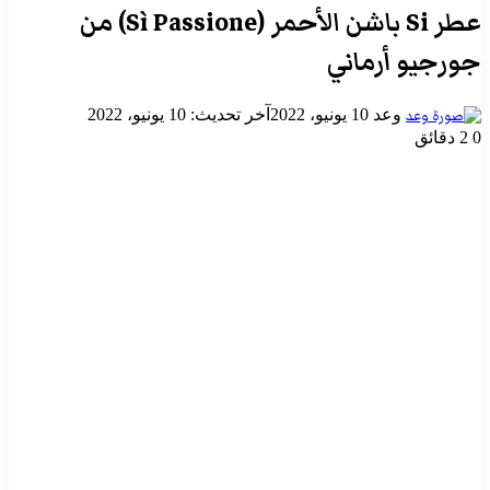
عطر Si باشن الأحمر (Sì Passione) من
جورجيو أرماني
أرسل
وعد
10 يونيو، 2022
آخر تحديث: 10 يونيو، 2022
بريدا
0
2 دقائق
إلكترونيا