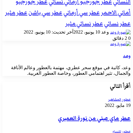
النسائي
عطر جورجيو أرماني نسائي
عطر جورجيو
أماني الاحمر
عطر سي أرماني
عطر سي باشن
عطر مثير
عطر نسائي
عطر نسائي مثير
أرسل
وعد
10 يونيو، 2022
آخر تحديث: 10 يونيو، 2022
بريدا
0
2 دقائق
إلكترونيا
وعد
وعد، كاتبة في موقع سحر عطري، مهتمة بالعطور وعالم الأناقة
والجمال، تثير اهتمامي العطور، وخاصة العطور الغربية.
أقرأ التالي
عطور المشاهير
19 مايو، 2022
عطر ماي عيني من نورة العميري
عطور للنساء