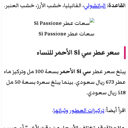
ا
لقاعدة:
الباتشولي
، الفانيليا، خشب الأرز، خشب العنبر.
سعات عطر Sì Passione
سعر
عطر سي Si الأحمر
للنساء
يبلغ سعر عطر
سي Si الأحمر
بسعة 100 مل وتركيز ماء
عطر 673 ريال سعودي. بينما يبلغ سعره بسعة 50 مل
518 ريال سعودي.
اقرأ أيضاً:
تركيزات العطور وثباتها
.
ملاحظة: قد تختلف الأسعار من وقت لأخر ” أو حسب