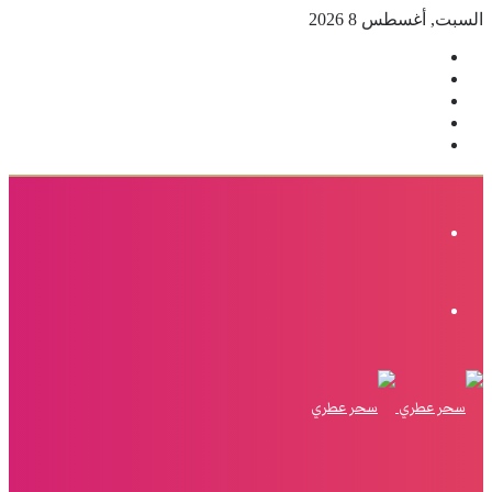
السبت, أغسطس 8 2026
فيسبوك
‫X
بينتيريست
انستقرام
إضافة
عمود
جانبي
القائمة
الوضع
المظلم