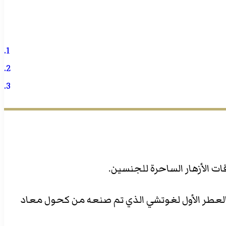
في عطر جديد يحمل اسم “حيث يدق قلبي- Where My Heart Beats”. ويعد هذا العطر الأول لغوتشي الذي تم صنعه من كحول معاد