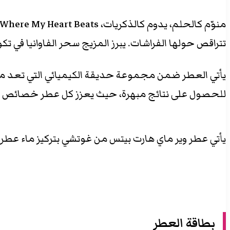
تتراقص حولها الفراشات. يبرز المزيج سحر الفاوانيا في تكو
يأتي العطر ضمن مجموعة حديقة الكيميائي التي تعد من 
للحصول على نتائج مبهرة، حيث يعزز كل عطر خصائص ال
يأتي عطر وير ماي هارت بيتس من غوتشي بتركيز ماء عطر Eau de Parfum وبحجم 100 مل.
بطاقة العطر