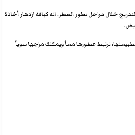
فريدة تكشف عن نفسها بالتدريج خلال مراحل تطور العطر. انه كباقة ازدهار أخاذة
بيض.
طبيعتها، ترتبط عطورها معاً ويمكنك مزجها سوياً