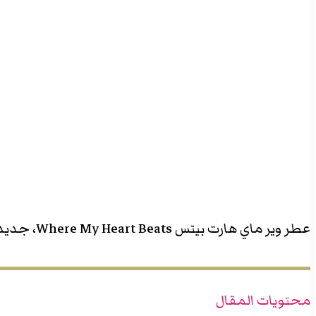
‫X
تيلقرام
واتساب
فيسبوك
بينتيريست
عطر وير ماي هارت بيتس Where My Heart Beats، جديد دار الأزياء الإيطالية غوتشي في عام 2023 للرجال والنساء.
محتويات المقال