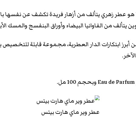
منوّم كالحلم، يدوم كالذكريات، Where My Heart Beats هو عطر زهري يتألف من أزهار 
ين يتألف من الفاوانيا البيضاء وأوراق البنفسج والمسك الأ
أبرز ابتكارات الدار العطرية، مجموعة قابلة للتخصيص ب
آخر.
عطر وير ماي هارت بيتس