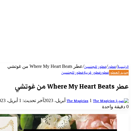
/
/
/
عطر Where My Heart Beats من غوتشي
الرئيسية
عطور
عطور للجنسين
جديد العطور
عطور
عطور غربية
عطور للجنسين
عطر Where My Heart Beats من غوتشي
أرسل
1 أبريل، 2023
آخر تحديث: 1 أبريل، 2023
The Magician
بريدا
0
دقيقة واحدة
إلكترونيا