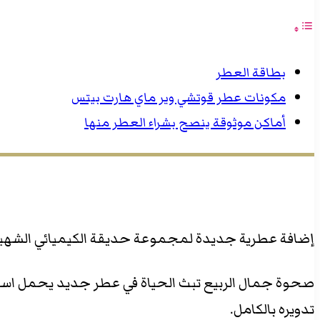
بطاقة العطر
مكونات عطر قوتشي وير ماي هارت بيتس
أماكن موثوقة ينصح بشراء العطر منها
إضافة عطرية جديدة لمجموعة حديقة الكيميائي الشهيرة The Alchemist’s Garden، عطر ربيعي يفوح بأجمل باقات الأزهار الساحرة للج
تدويره بالكامل.