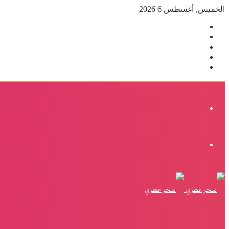
الخميس, أغسطس 6 2026
فيسبوك
‫X
بينتيريست
انستقرام
إضافة
عمود
جانبي
القائمة
الوضع
المظلم